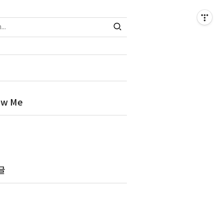
ow Me
글