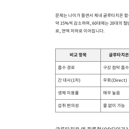
문제는 나이가 들면서 체내 글루타치온 합성
약 15%씩 감소하며, 60대에는 20대의 
로, 면역 저하로 이어집니다.
비교 항목
글루타치온
흡수 경로
구강 점막 흡수
간 대사(1차)
우회(Direct)
생체 이용률
매우 높음
섭취 편의성
물 없이 가능