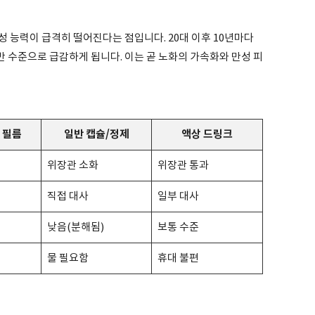
 능력이 급격히 떨어진다는 점입니다. 20대 이후 10년마다
절반 수준으로 급감하게 됩니다. 이는 곧 노화의 가속화와 만성 피
 필름
일반 캡슐/정제
액상 드링크
위장관 소화
위장관 통과
직접 대사
일부 대사
낮음(분해됨)
보통 수준
물 필요함
휴대 불편