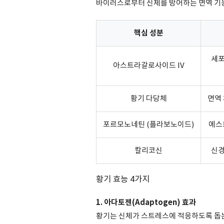
바이러스로부터 신체를 방어하는 면역 기
핵심 성분
세포
아스트라갈로사이드 IV
황기 다당체
면역 
포르모노네틴 (플라보노이드)
에스
칼리코신
신경
황기 효능 4가지
1. 아다토젠(Adaptogen) 효과
황기는 신체가 스트레스에 적응하도록 돕는