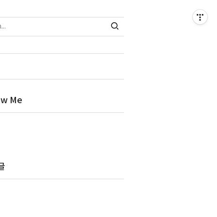
ow Me
글