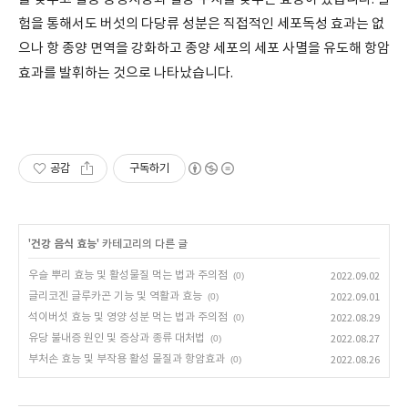
험을 통해서도 버섯의 다당류 성분은 직접적인 세포독성 효과는 없
으나 항 종양 면역을 강화하고 종양 세포의 세포 사멸을 유도해 항암
효과를 발휘하는 것으로 나타났습니다.
공감
구독하기
'
건강 음식 효능
' 카테고리의 다른 글
우슬 뿌리 효능 및 활성물질 먹는 법과 주의점
(0)
2022.09.02
글리코겐 글루카곤 기능 및 역활과 효능
(0)
2022.09.01
석이버섯 효능 및 영양 성분 먹는 법과 주의점
(0)
2022.08.29
유당 불내증 원인 및 증상과 종류 대처법
(0)
2022.08.27
부처손 효능 및 부작용 활성 물질과 항암효과
(0)
2022.08.26