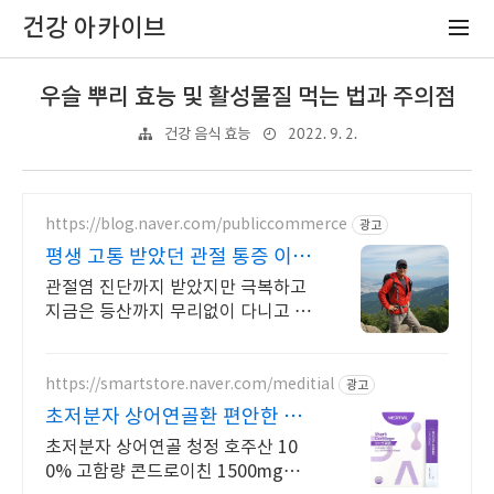
건강 아카이브
우슬 뿌리 효능 및 활성물질 먹는 법과 주의점
2022. 9. 2.
건강 음식 효능
https://blog.naver.com/publiccommerce
광고
평생 고통 받았던 관절 통증 이제
는 극복했습니다.
관절염 진단까지 받았지만 극복하고
지금은 등산까지 무리없이 다니고 있
습니다.
https://smartstore.naver.com/meditial
광고
초저분자 상어연골환 편안한 목
넘김, 식물첨가물X
초저분자 상어연골 청정 호주산 10
0% 고함량 콘드로이친 1500mg으로