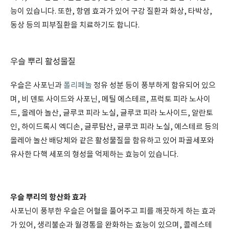
능이 있습니다. 또한, 항염 효과가 있어 구강 질환과 화상, 타박상,
동상 등의 피부질환을 치료하기도 합니다.
우슬 뿌리 활성물질
우슬은 사포닌과
폴리페놀
정유 성분 등이 풍부하게 함유되어 있으
며, 비 덴토 사이드와 사포닌, 메틸 에스테르, 프럭토 피라 노사이
드, 올레아 놀산, 글루코 피라 노실, 글루코 피라 노사이드, 알란토
인, 하이드록시 엑디손, 글루탐산, 글루코 피라 노실, 에스테르 등의
올레아 놀산 배당체와 같은 활성물질을 함유하고 있어 파골세포와
유사한 다핵 세포의 형성을 억제하는 효능이 있습니다.
우슬 뿌리의 항산화 효과
사포닌이 풍부한 우슬은 어혈을 풀어주고 피를 깨끗하게 하는 효과
가 있어, 생리불순과 월경통을 완화하는 효능이 있으며, 콜레스테