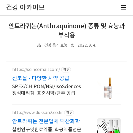
건강 아카이브
안트라퀴논(Anthraquinone) 종류 및 효능과
부작용
2022. 9. 4.
건강 음식 효능
https://scincomall.com/
광고
신코몰 - 다양한 시약 공급
SPEX/CHIRON/NSI/IsoSciences
정식대리점. 표준시약/균주 공급
http://www.duksan2.co.kr
광고
안트라퀴논 전문업체 덕산과학
실험연구및원료약품, 화공약품전문