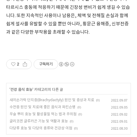
타르시스 충동에 적응하기 때문에 긴장성 변비가 쉽게 생길 수 있습
니다. 또한 지속적인 사용이나 남용은, 체액 및 전해질 손실과 함께
쉽게 설사를 유발할 수 있을 뿐만 아니라, 횡문근 융해증, 신부전증
과 같은 다양한 부작용을 초래할 수 있습니다.
2
구독하기
'
건강 음식 효능
' 카테고리의 다른 글
새끼손가락 단지증(Brachydactyly) 원인 및 증상과 치료
(0)
2022.09.07
수전증 원인 및 치료에 좋은 음식과 파킨슨병
(0)
2022.09.05
우슬 뿌리 효능 및 활성물질 먹는 법과 주의점
(0)
2022.09.02
글리코겐 글루카곤 기능 및 역활과 효능
(0)
2022.09.01
다당류 효능 및 다당의 종류와 건강상 이점
(0)
2022.08.30