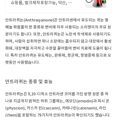
쇼핑몰, 벌크제작포장가능, 덕산, 대
정, 준세이
안트라퀴논(Anthraquinone)은 안트라센에서 유도되는 퀴논 형
페놀 화합물의 한 종류로 변비에 자주 사용되는 소리쟁이의 주요 성
분이기도 합니다. 또한, 안트라퀴논은 노란색 착색제로 사용되기도
하며, 사람이 섭취하면 위나 소장에는 흡수되지 않고 대장에서 활성
화돼, 대장벽을 자극하고 수분을 끌어들여 변비 치료에 도움이 됩니
다. 특히 안트라퀴논 유도체는, 완화제, 항균제, 항염증제 등으로 오
랫동안 사용됐습니다.
안트라퀴논 종류 및 효능
안트라퀴논은 9,10-디옥소 안트라센 코어를 가진 방향 성분 중 하
나로 지금까지 밝혀진 하위 그룹에는, 에모딘(emodin)과 피시 온
(physcion), 카스카 린(cascarin), 카테나린(catenarin), 라인
(rhein)을 포함하는 79가지의 안트라퀴논이 확인되기도 했습니다.