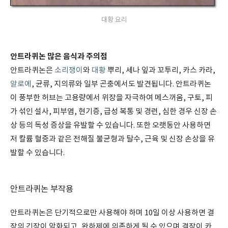
대황 요리
안트라퀴논 많은 음식과 주의점
안트라퀴논은
소리쟁이
와
대황
뿌리, 세나 잎과 꼬투리, 카스 카라,
알로에
, 균류, 지의류와 일부 곤충에서도 발견됩니다. 안트라퀴논
이 풍부한 허브는 고용량에서 위장을 자극하여 메스꺼움, 구토, 피
가 섞인 설사, 피부염, 현기증, 급성 복통 및 경련, 심한 경우 신장 손
상 등의 독성 증상을 유발할 수 있습니다. 또한 오랫동안 사용하면
저 칼륨 혈증과 같은 전해질 불균형과 탈수, 근육 및 신장 손상을 유
발할 수 있습니다.
안트라퀴논 부작용
안트라퀴논은 단기적으로만 사용해야 하며 10일 이상 사용하면 결
장의 긴장이 악화되고, 완하제에 의존하게 될 수 있으며 결장이 카