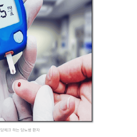
당체크 하는 당뇨병 환자