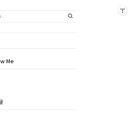
ow Me
글