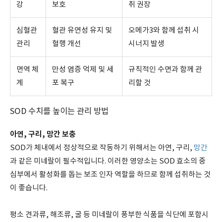
강
보호
취 권장
심혈관
혈관 유연성 유지 및
오메가3와 함께 섭취 시
관리
혈행 개선
시너지 발생
면역 체
만성 염증 억제 및 세
규칙적인 수면과 함께 관
계
포 복구
리할 것
SOD 수치를 높이는 관리 방법
아연, 구리, 망간 보충
SOD가 체내에서 정상적으로 작동하기 위해서는 아연, 구리,
망간
과 같은 미네랄이 필수적입니다. 이러한 영양소는 SOD 효소의 중
심부에서 활성화를 돕는 보조 인자 역할을 하므로 함께 섭취하는 것
이 좋습니다.
평소 견과류, 해조류, 굴 등 미네랄이 풍부한 식품을 식단에 포함시