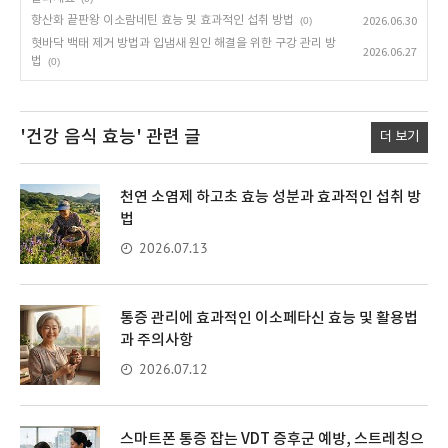
항산화 끝판왕 이소람네틴 효능 및 효과적인 섭취 방법
(0)
2026.06.30
혓바닥 백태 제거 방법과 입냄새 원인 해결을 위한 구강 관리 방
2026.06.27
법
(0)
'건강 음식 효능'
관련 글
더 보기
천연 소염제 하고초 효능 성분과 효과적인 섭취 방
법
2026.07.13
통증 관리에 효과적인 이소페타신 효능 및 활용법
과 주의사항
2026.07.12
스마트폰 통증 잡는 VDT 증후군 예방, 스트레칭으