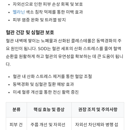
자외선으로 인한 피부 손상 회복 및 보호
멜라닌
색소 침착 억제를 통한 미백 효과
피부 염증 완화 및 트러블 방지
혈관 건강 및 심혈관 보호
혈관 내벽에 쌓이는 노폐물과 산화된 콜레스테롤은 동맥경화의 주
요 원인이 됩니다. SOD는 혈관 세포의 산화 스트레스를 줄여 혈액
순환을 원활하게 하고 혈관의 유연성을 확보하는 데 큰 도움이 됩니
다.
혈관 내 산화 스트레스 제거를 통한 혈압 조절
동맥경화 및 심혈관 질환 예방 효과
미세 혈류 개선을 통한 전신 활력 증진
분류
핵심 효능 및 증상
권장 조치 및 주의사항
피부 건
주름 개선 및 자외선
자외선 차단제와 병행 섭