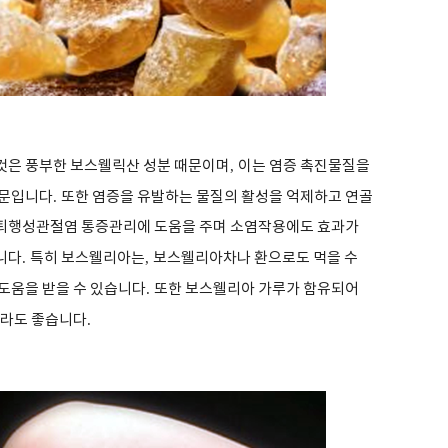
것은 풍부한 보스웰릭산 성분 때문이며
,
이는 염증 촉진물질을
때문입니다
.
또한 염증을 유발하는 물질의 활성을 억제하고 연골
퇴행성관절염 통증관리에 도움을 주며 소염작용에도 효과가
니다
.
특히 보스웰리아는
,
보스웰리아차나 환으로도 먹을 수
도움을 받을 수 있습니다
.
또한 보스웰리아 가루가 함유되어
발라도 좋습니다
.