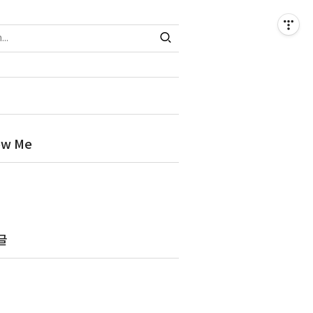
ow Me
글