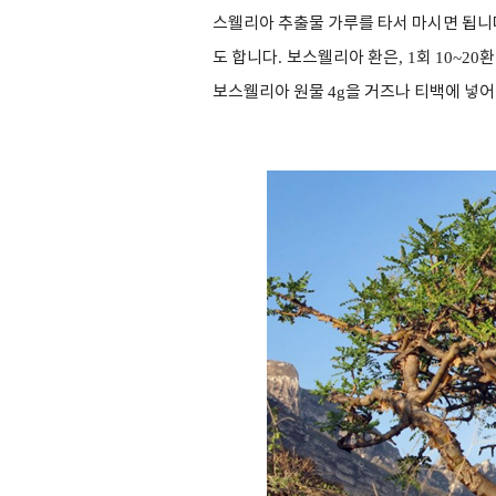
스웰리아 추출물 가루를 타서 마시면 됩니
도 합니다
.
보스웰리아 환은
, 1
회
10~20
환
보스웰리아 원물
4g
을 거즈나 티백에 넣