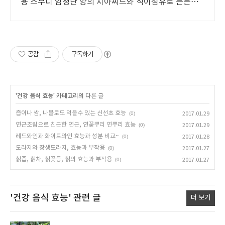
용 스무디 엄청난 양의 치아씨드와 식이섬유로 든든한
만족감
공감
구독하기
'
건강 음식 효능
' 카테고리의 다른 글
즙이나 쌈, 나물로도 먹을수 있는 신선초 효능
(0)
2017.01.29
연근조림으로 친근한 연근, 연꽃뿌리 연뿌리 효능
(0)
2017.01.29
레드와인과 화이트와인 효능과 성분 비교~
(0)
2017.01.28
도라지와 장생도라지, 효능과 부작용
(0)
2017.01.27
칡즙, 칡차, 칡꽃등, 칡의 효능과 부작용
(0)
2017.01.27
'건강 음식 효능'
관련 글
더 보기