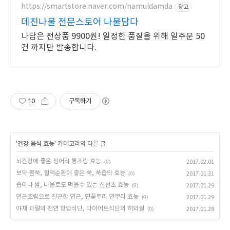
https://smartstore.naver.com/namuldamda
광고
데친나물 전문스토어 나물담다
나담은 전상품 9900원! 일정한 품질을 위해 일주문 50
건 까지만 발송합니다.
10
구독하기
'
건강 음식 효능
' 카테고리의 다른 글
뇌건강에 좋은 정어리 통조림 효능
(0)
2017.02.01
보약 봄쑥, 혈액순환에 좋은 쑥, 쑥즙의 효능
(0)
2017.01.31
즙이나 쌈, 나물로도 먹을수 있는 신선초 효능
(0)
2017.01.29
연근조림으로 친근한 연근, 연꽃뿌리 연뿌리 효능
(0)
2017.01.29
야채 과일의 천연 항암식단, 다이어트식단의 허와실
(0)
2017.01.28