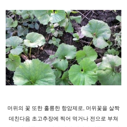
머위의 꽃 또한 훌륭한 항암제로, 머위꽃을 살짝
데친다음 초고추장에 찍어 먹거나 전으로 부쳐