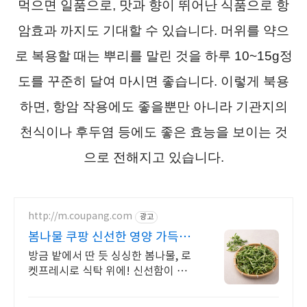
먹으면 일품으로, 맛과 향이 뛰어난 식품으로 항
암효과 까지도 기대할 수 있습니다. 머위를 약으
로 복용할 때는 뿌리를 말린 것을 하루 10~15g정
도를 꾸준히 달여 마시면 좋습니다. 이렇게 북용
하면, 항암 작용에도 좋을뿐만 아니라 기관지의
천식이나 후두염 등에도 좋은 효능을 보이는 것
으로 전해지고 있습니다.
http://m.coupang.com
광고
봄나물 쿠팡 신선한 영양 가득한
한 끼
방금 밭에서 딴 듯 싱싱한 봄나물, 로
켓프레시로 식탁 위에! 신선함이 중
요한 나물, 산지직송 품질을 쿠팡에서
만나세요.