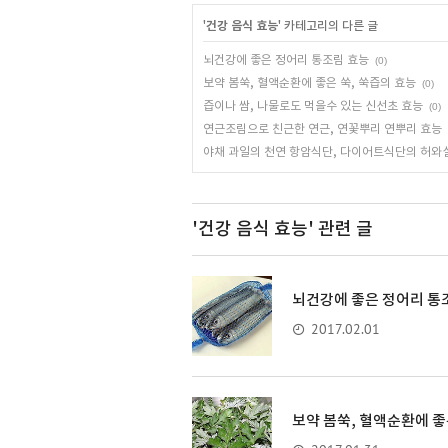
'
건강 음식 효능
' 카테고리의 다른 글
뇌건강에 좋은 정어리 통조림 효능
(0)
보약 봄쑥, 혈액순환에 좋은 쑥, 쑥즙의 효능
(0)
즙이나 쌈, 나물로도 먹을수 있는 신선초 효능
(0)
연근조림으로 친근한 연근, 연꽃뿌리 연뿌리 효능
야채 과일의 천연 항암식단, 다이어트식단의 허와
'건강 음식 효능'
관련 글
뇌건강에 좋은 정어리 통
2017.02.01
보약 봄쑥, 혈액순환에 좋