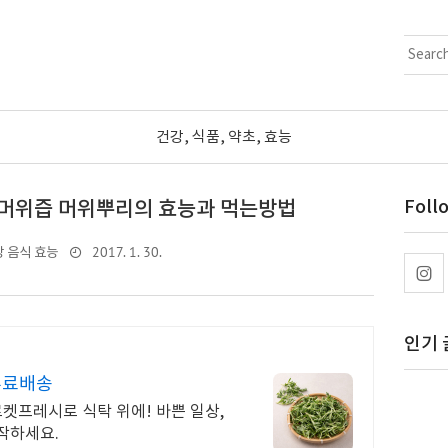
건강, 식품, 약초, 효능
 머위즙 머위뿌리의 효능과 먹는방법
Foll
2017. 1. 30.
 음식 효능
인기 
무료배송
로켓프레시로 식탁 위에! 바쁜 일상,
작하세요.