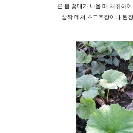
른 봄 꽃대가 나올 때 채취하여
살짝 데쳐 초고추장이나 된장