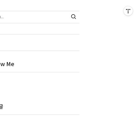
ow Me
글