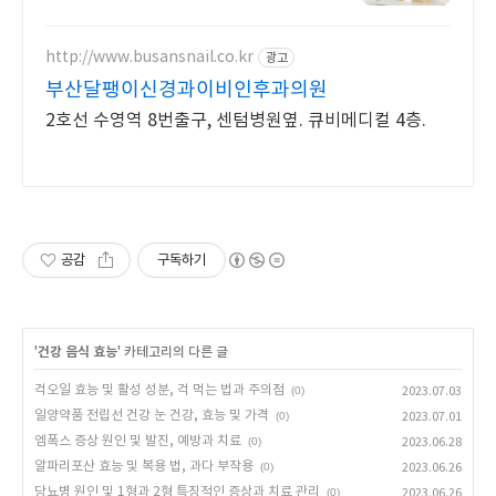
http://www.busansnail.co.kr
광고
부산달팽이신경과이비인후과의원
2호선 수영역 8번출구, 센텀병원옆. 큐비메디컬 4층.
공감
구독하기
'
건강 음식 효능
' 카테고리의 다른 글
걱오일 효능 및 활성 성분, 걱 먹는 법과 주의점
(0)
2023.07.03
일양약품 전립선 건강 눈 건강, 효능 및 가격
(0)
2023.07.01
엠폭스 증상 원인 및 발진, 예방과 치료
(0)
2023.06.28
알파리포산 효능 및 복용 법, 과다 부작용
(0)
2023.06.26
당뇨병 원인 및 1형과 2형 특징적인 증상과 치료 관리
(0)
2023.06.26