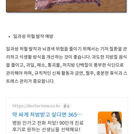
일과성 허혈 발작 예방
일과성 허혈 발작과 뇌경색 위험을 줄이기 위해서는 기저 질환을 관
리하고 식생활 방식을 개선하는 것이 좋습니다. 과도한 지방질 음식
을 줄이고, 과일, 채소, 통곡물, 저지방 단백질이 풍부한 식단으로
관리해야 하며, 규칙적인 신체 활동과 금연, 절주, 충분한 휴식과 스
트레스 관리가 중요합니다.
https://doctornow.co.kr
광고
약 싸게 처방받고 싶다면 365일
24시간 진료가능
병원 안가고 전화 처방! 90만개 진료
후기로 원하는 선생님을 선택해요!