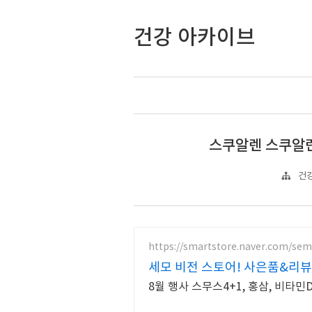
건강 아카이브
스쿠알렌 스쿠알란
건강
https://smartstore.naver.com/se
세모 비전 스토어! 사은품&리
8월 행사 스무스4+1, 홍삼, 비타민D