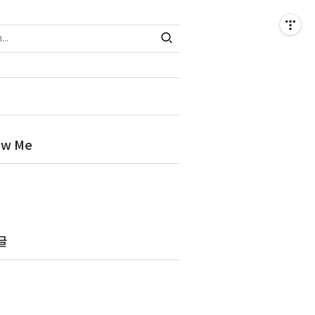
ow Me
글