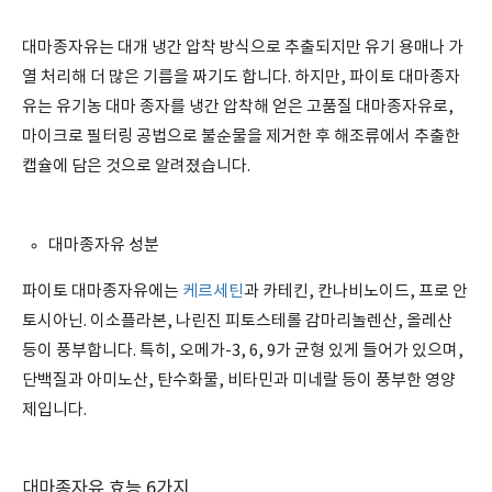
대마종자유는 대개 냉간 압착 방식으로 추출되지만 유기 용매나 가
열 처리해 더 많은 기름을 짜기도 합니다. 하지만, 파이토 대마종자
유는 유기농 대마 종자를 냉간 압착해 얻은 고품질 대마종자유로,
마이크로 필터링 공법으로 불순물을 제거한 후 해조류에서 추출한
캡슐에 담은 것으로 알려졌습니다.
대마종자유 성분
파이토 대마종자유에는
케르세틴
과 카테킨, 칸나비노이드, 프로 안
토시아닌. 이소플라본, 나린진 피토스테롤 감마리놀렌산, 올레산
등이 풍부합니다. 특히, 오메가-3, 6, 9가 균형 있게 들어가 있으며,
단백질과 아미노산, 탄수화물, 비타민과 미네랄 등이 풍부한 영양
제입니다.
대마종자유 효능 6가지