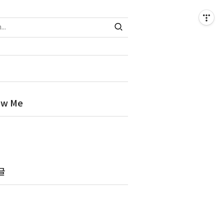
ow Me
글