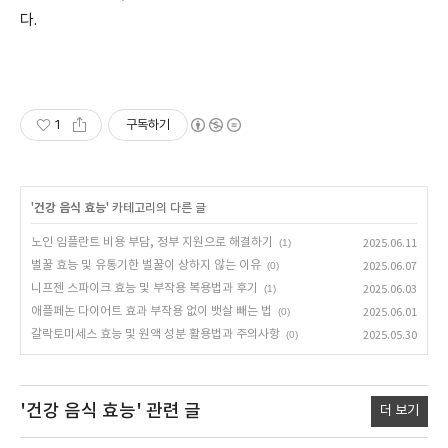
다.
1
구독하기
'
건강 음식 효능
' 카테고리의 다른 글
노인 임플란트 비용 부담, 정부 지원으로 해결하기
(1)
2025.06.11
벌꿀 효능 및 유통기한 벌꿀이 상하지 않는 이유
(0)
2025.06.07
니프젠 스파이크 효능 및 부작용 복용법과 후기
(1)
2025.06.03
애플페논 다이어트 효과 부작용 없이 뱃살 빼는 법
(0)
2025.06.01
갈락토미세스 효능 및 원액 성분 활용법과 주의사항
(0)
2025.05.30
'건강 음식 효능'
관련 글
더 보기