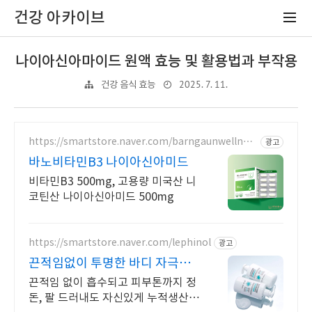
건강 아카이브
나이아신아마이드 원액 효능 및 활용법과 부작용
2025. 7. 11.
건강 음식 효능
https://smartstore.naver.com/barngaunwellnes
광고
s
바노비타민B3 나이아신아미드
비타민B3 500mg, 고용량 미국산 니
코틴산 나이아신아미드 500mg
https://smartstore.naver.com/lephinol
광고
끈적임없이 투명한 바디 자극
0% (테스트 완료)
끈적임 없이 흡수되고 피부톤까지 정
돈, 팔 드러내도 자신있게 누적생산량