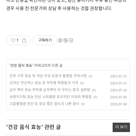
하고 반응을 확인하는 것이 좋고, 임신 중이거나 수유 중인 여성의
경우 사용 전 전문가와 상담 후 사용하는 것을 권장합니다.
1
구독하기
'
건강 음식 효능
' 카테고리의 다른 글
진피 가루 효능 및 약성 주요 성분과 활용법 주의사항
(2)
2025.07.15
오적산 연조엑스 효능 및 부작용 복용법과 가격
(0)
2025.07.13
삽주 뿌리 효능 부작용 삽주뿌리 차 우리는 법과 섭취량
(0)
2025.07.10
보중익기탕 효능 만성 소화불량 효과적인 이유와 복용법
(0)
2025.07.09
고칼륨혈증 원인 및 증상 좋은 음식과 나쁜 음식
(0)
2025.07.08
'건강 음식 효능'
관련 글
더 보기