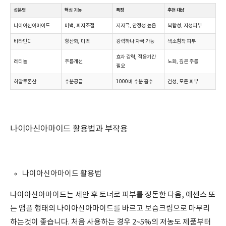
성분명
핵심 기능
특징
추천 대상
나이아신아마이드
미백, 피지조절
저자극, 안정성 높음
복합성, 지성피부
비타민C
항산화, 미백
강력하나 자극 가능
색소침착 피부
효과 강력, 적응기간
레티놀
주름개선
노화, 깊은 주름
필요
히알루론산
수분공급
1000배 수분 흡수
건성, 모든 피부
나이아신아마이드 활용법과 부작용
나이아신아마이드 활용법
나이아신아마이드는 세안 후 토너로 피부를 정돈한 다음, 에센스 또
는 앰플 형태의 나이아신아마이드를 바르고 보습크림으로 마무리
하는
것이 좋습니다. 처음 사용하는 경우 2~5%의 저농도 제품부터