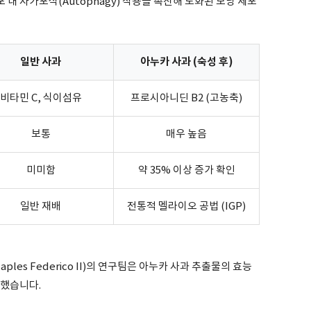
포 내 자가포식(Autophagy) 작용을 촉진해 노화된 모낭 세포
일반 사과
아누카 사과 (숙성 후)
비타민 C, 식이섬유
프로시아니딘 B2 (고농축)
보통
매우 높음
미미함
약 35% 이상 증가 확인
일반 재배
전통적 멜라이오 공법 (IGP)
Naples Federico II)의 연구팀은 아누카 사과 추출물의 효능
행했습니다.