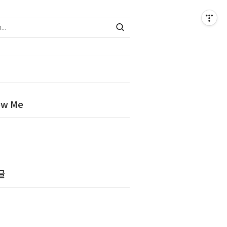
ow Me
글