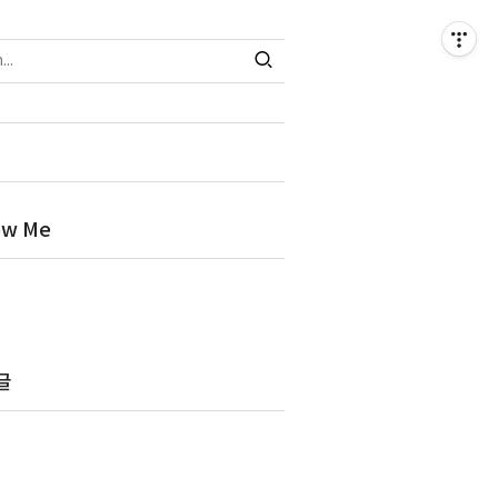
ow Me
글