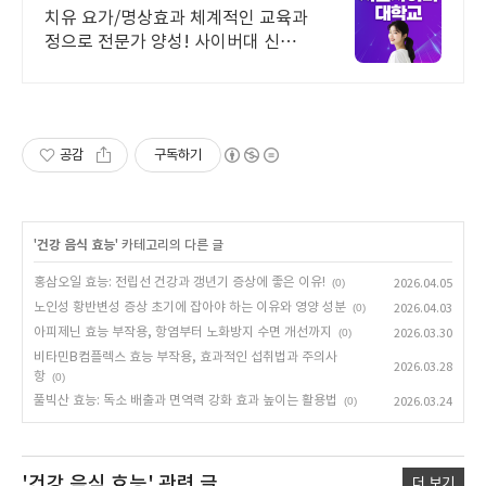
2026 가을학기 신편입생
치유 요가/명상효과 체계적인 교육과
정으로 전문가 양성! 사이버대 신입
생 수 1위 장학금 지급 1위, 학사 석사
박사 온라인복수학위까지
공감
구독하기
'
건강 음식 효능
' 카테고리의 다른 글
홍삼오일 효능: 전립선 건강과 갱년기 증상에 좋은 이유!
(0)
2026.04.05
노인성 황반변성 증상 초기에 잡아야 하는 이유와 영양 성분
(0)
2026.04.03
아피제닌 효능 부작용, 항염부터 노화방지 수면 개선까지
(0)
2026.03.30
비타민B컴플렉스 효능 부작용, 효과적인 섭취법과 주의사
2026.03.28
항
(0)
풀빅산 효능: 독소 배출과 면역력 강화 효과 높이는 활용법
(0)
2026.03.24
'건강 음식 효능'
관련 글
더 보기