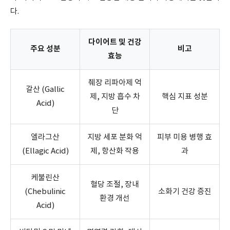
다.
다이어트 및 건강
주요 성분
비고
효능
췌장 리파아제 억
갈산 (Gallic
제, 지방 흡수 차
핵심 지표 성분
Acid)
단
엘라그산
지방 세포 분화 억
피부 미용 병행 효
(Ellagic Acid)
제, 항산화 작용
과
케불린산
혈당 조절, 장내
(Chebulinic
소화기 건강 증진
환경 개선
Acid)