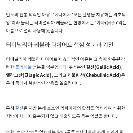
인도의 전통 의학인 아유르베다에서 '모든 질병을 치유하는 약초의
왕'이라 불리는 터미널리아 케불라는 한방에서는 '가자(訶子)'라는
이름으로 널리 사용해 왔습니다.
터미널리아 케불라 다이어트 핵심 성분과 기전
터미널리아 케불라 다이어트에 효과적인 이유는 그 속에 함유된 강
갈산(Gallic Acid)
력한
폴리페놀
성분들 덕분입니다. 주성분인
,
엘라그산(Ellagic Acid)
케불린산(Chebulinic Acid)
, 그리고
은
우리 몸에서 복합적인 작용을 일으킵니다.
특히
갈산
은 지방 분해 효소인 리파아제의 활성을 억제하여 섭취한
지방이 체내에 흡수되지 않고 배출되도록 돕는 역할을 합니다.
또한, 혈당 상승을 억제하는 알파-글루코시다아제 저해 효과가 뛰