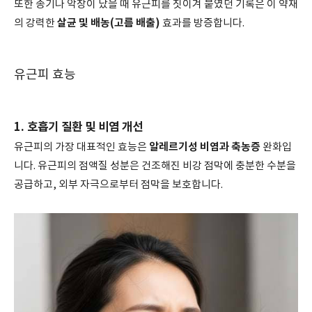
또한 종기나 악창이 났을 때 유근피를 짓이겨 붙였던 기록은 이 약재
살균 및 배농(고름 배출)
의 강력한
효과를 방증합니다.
유근피 효능
1. 호흡기 질환 및 비염 개선
알레르기성 비염과 축농증
유근피의 가장 대표적인 효능은
완화입
니다. 유근피의 점액질 성분은 건조해진 비강 점막에 충분한 수분을
공급하고, 외부 자극으로부터 점막을 보호합니다.