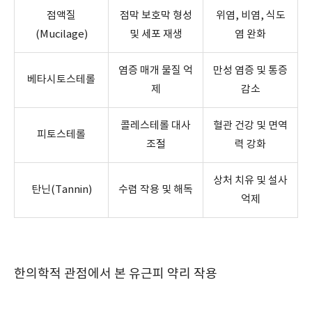
점액질
점막 보호막 형성
위염, 비염, 식도
(Mucilage)
및 세포 재생
염 완화
염증 매개 물질 억
만성 염증 및 통증
베타시토스테롤
제
감소
콜레스테롤 대사
혈관 건강 및 면역
피토스테롤
조절
력 강화
상처 치유 및 설사
탄닌(Tannin)
수렴 작용 및 해독
억제
한의학적 관점에서 본 유근피 약리 작용