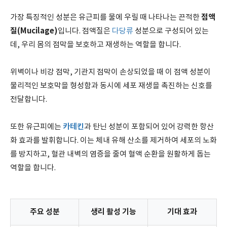
점액
가장 특징적인 성분은 유근피를 물에 우릴 때 나타나는 끈적한
질(Mucilage)
입니다. 점액질은
다당류
성분으로 구성되어 있는
데, 우리 몸의 점막을 보호하고 재생하는 역할을 합니다.
위벽이나 비강 점막, 기관지 점막이 손상되었을 때 이 점액 성분이
물리적인 보호막을 형성함과 동시에 세포 재생을 촉진하는 신호를
전달합니다.
카테킨
또한 유근피에는
과 탄닌 성분이 포함되어 있어 강력한 항산
화 효과를 발휘합니다. 이는 체내 유해 산소를 제거하여 세포의 노화
를 방지하고, 혈관 내벽의 염증을 줄여 혈액 순환을 원활하게 돕는
역할을 합니다.
주요 성분
생리 활성 기능
기대 효과