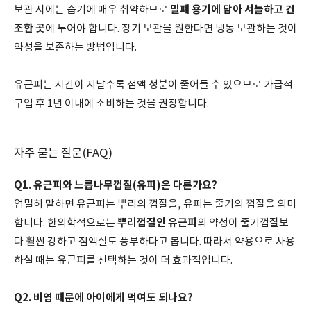
밀폐 용기에 담아 서늘하고 건
보관 시에는 습기에 매우 취약하므로
조한 곳
에 두어야 합니다. 장기 보관을 원한다면 냉동 보관하는 것이
약성을 보존하는 방법입니다.
유근피는 시간이 지날수록 점액 성분이 줄어들 수 있으므로 가급적
구입 후 1년 이내에 소비하는 것을 권장합니다.
자주 묻는 질문(FAQ)
Q1. 유근피와 느릅나무껍질(유피)은 다른가요?
엄밀히 말하면 유근피는 뿌리의 껍질을, 유피는 줄기의 껍질을 의미
뿌리껍질인 유근피
합니다. 한의학적으로는
의 약성이 줄기껍질보
다 훨씬 강하고 점액질도 풍부하다고 봅니다. 따라서 약용으로 사용
하실 때는 유근피를 선택하는 것이 더 효과적입니다.
Q2. 비염 때문에 아이에게 먹여도 되나요?