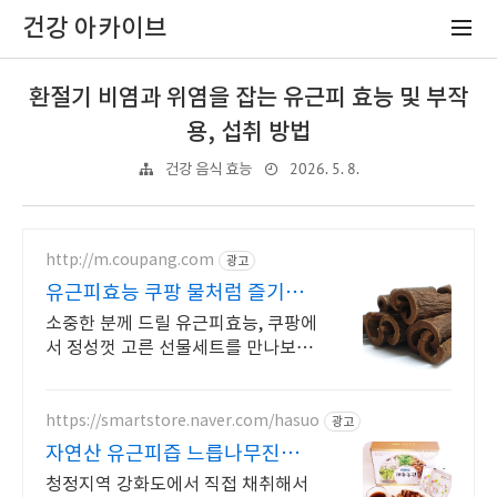
건강 아카이브
환절기 비염과 위염을 잡는 유근피 효능 및 부작
용, 섭취 방법
2026. 5. 8.
건강 음식 효능
http://m.coupang.com
광고
유근피효능 쿠팡 물처럼 즐기는
간편한 한잔
소중한 분께 드릴 유근피효능, 쿠팡에
서 정성껏 고른 선물세트를 만나보세
요. 끓이기만 하면 끝! 쿠팡에서 다양
한 한방재료 찾고 와우회원 혜택도 누
리세요.
https://smartstore.naver.com/hasuo
광고
자연산 유근피즙 느릅나무진액
자연이 주는 선물 느릅나무즙
청정지역 강화도에서 직접 채취해서