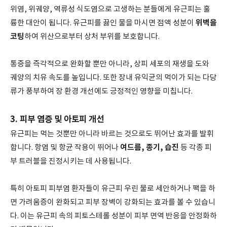
위염, 위궤양, 역류성 식도염으로 고생하는 분들에게 유근피는 훌
위벽을
륭한 대안이 됩니다. 유근피를 끓인 물을 마시면 점액 성분이
코팅
하여 위산으로부터 상처 부위를 보호합니다.
통증을 즉각적으로 완화할 뿐만 아니라, 상피 세포의 재생을 도와
궤양의 치유 속도를 높입니다. 또한 장내 유익균의 먹이가 되는 다당
류가 풍부하여 장 환경 개선에도 긍정적인 영향을 미칩니다.
3. 피부 염증 및 아토피 개선
유근피는 먹는 것뿐만 아니라 바르는 것으로도 뛰어난 효과를 발휘
여드름, 종기, 습진
합니다. 항염 및 항균 작용이 뛰어나
등 각종 피
부 트러블을 진정시키는 데 사용됩니다.
특히 아토피 피부염 환자들이 유근피 우린 물로 세안하거나 팩을 하
면 가려움증이 완화되고 피부 장벽이 강화되는 효과를 볼 수 있습니
다. 이는 유근피 속의 피토스테롤 성분이 피부 면역 반응을 안정화하