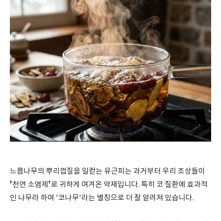
느릅나무의 뿌리껍질을 일컫는 유근피는 과거부터 우리 조상들이
'
'
천연 소염제
로 귀하게 여겨온 약재입니다. 특히 코 질환에 효과적
인 나무라 하여 '코나무'라는 별칭으로 더 잘 알려져 있습니다.