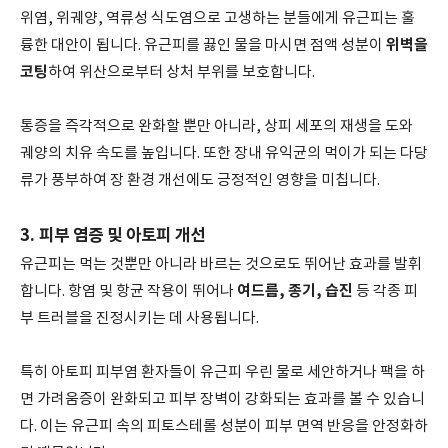
위염, 위궤양, 역류성 식도염으로 고생하는 분들에게 유근피는 훌
위벽을
륭한 대안이 됩니다. 유근피를 끓인 물을 마시면 점액 성분이
코팅
하여 위산으로부터 상처 부위를 보호합니다.
통증을 즉각적으로 완화할 뿐만 아니라, 상피 세포의 재생을 도와
궤양의 치유 속도를 높입니다. 또한 장내 유익균의 먹이가 되는 다당
류가 풍부하여 장 환경 개선에도 긍정적인 영향을 미칩니다.
3. 피부 염증 및 아토피 개선
유근피는 먹는 것뿐만 아니라 바르는 것으로도 뛰어난 효과를 발휘
여드름, 종기, 습진
합니다. 항염 및 항균 작용이 뛰어나
등 각종 피
부 트러블을 진정시키는 데 사용됩니다.
특히 아토피 피부염 환자들이 유근피 우린 물로 세안하거나 팩을 하
면 가려움증이 완화되고 피부 장벽이 강화되는 효과를 볼 수 있습니
다. 이는 유근피 속의 피토스테롤 성분이 피부 면역 반응을 안정화하