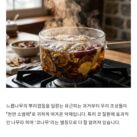
느릅나무의 뿌리껍질을 일컫는 유근피는 과거부터 우리 조상들이
'
'
천연 소염제
로 귀하게 여겨온 약재입니다. 특히 코 질환에 효과적
인 나무라 하여 '코나무'라는 별칭으로 더 잘 알려져 있습니다.