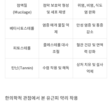
점액질
점막 보호막 형성
위염, 비염, 식도
(Mucilage)
및 세포 재생
염 완화
염증 매개 물질 억
만성 염증 및 통증
베타시토스테롤
제
감소
콜레스테롤 대사
혈관 건강 및 면역
피토스테롤
조절
력 강화
상처 치유 및 설사
탄닌(Tannin)
수렴 작용 및 해독
억제
한의학적 관점에서 본 유근피 약리 작용