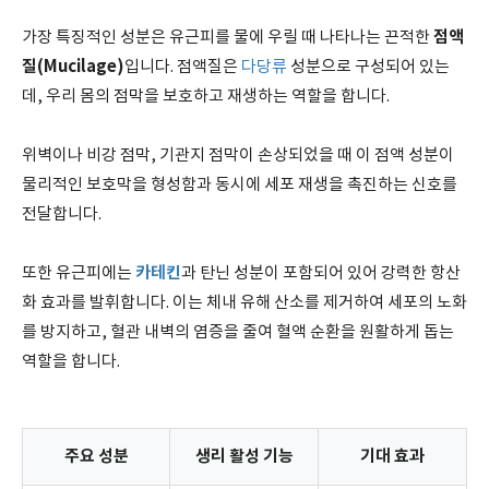
점액
가장 특징적인 성분은 유근피를 물에 우릴 때 나타나는 끈적한
질(Mucilage)
입니다. 점액질은
다당류
성분으로 구성되어 있는
데, 우리 몸의 점막을 보호하고 재생하는 역할을 합니다.
위벽이나 비강 점막, 기관지 점막이 손상되었을 때 이 점액 성분이
물리적인 보호막을 형성함과 동시에 세포 재생을 촉진하는 신호를
전달합니다.
카테킨
또한 유근피에는
과 탄닌 성분이 포함되어 있어 강력한 항산
화 효과를 발휘합니다. 이는 체내 유해 산소를 제거하여 세포의 노화
를 방지하고, 혈관 내벽의 염증을 줄여 혈액 순환을 원활하게 돕는
역할을 합니다.
주요 성분
생리 활성 기능
기대 효과