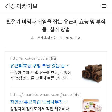
건강 아카이브
환절기 비염과 위염을 잡는 유근피 효능 및 부작
용, 섭취 방법
2026. 5. 8.
건강 음식 효능
http://m.coupang.com
광고
유근피효능 쿠팡 부담 없는 순한
맛과 향
소중한 분께 드릴 유근피효능, 쿠팡에
서 정성껏 고른 선물세트를 만나보세
요. 감사한 마음 전할 선물! 와우회원
은 오늘주문 내일도착 로켓배송으로
받으세요.
https://smartstore.naver.com/hasuo
광고
자연산 유근피즙 느릅나무진액
자연이 주는 선물 느릅나무즙
청정지역 강화도에서 직접 채취해서