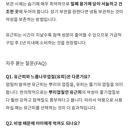
밀폐 용기에 담아 서늘하고 건
보관 시에는 습기에 매우 취약하므로
조한 곳
에 두어야 합니다. 장기 보관을 원한다면 냉동 보관하는 것이
약성을 보존하는 방법입니다.
유근피는 시간이 지날수록 점액 성분이 줄어들 수 있으므로 가급적
구입 후 1년 이내에 소비하는 것을 권장합니다.
자주 묻는 질문(FAQ)
Q1. 유근피와 느릅나무껍질(유피)은 다른가요?
엄밀히 말하면 유근피는 뿌리의 껍질을, 유피는 줄기의 껍질을 의미
뿌리껍질인 유근피
합니다. 한의학적으로는
의 약성이 줄기껍질보
다 훨씬 강하고 점액질도 풍부하다고 봅니다. 따라서 약용으로 사용
하실 때는 유근피를 선택하는 것이 더 효과적입니다.
Q2. 비염 때문에 아이에게 먹여도 되나요?