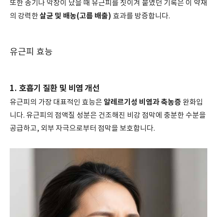
또한 종기나 악창이 났을 때 유근피를 짓이겨 붙였던 기록은 이 약재
살균 및 배농(고름 배출)
의 강력한
효과를 방증합니다.
유근피 효능
1. 호흡기 질환 및 비염 개선
알레르기성 비염과 축농증
유근피의 가장 대표적인 효능은
완화입
니다. 유근피의 점액질 성분은 건조해진 비강 점막에 충분한 수분을
공급하고, 외부 자극으로부터 점막을 보호합니다.