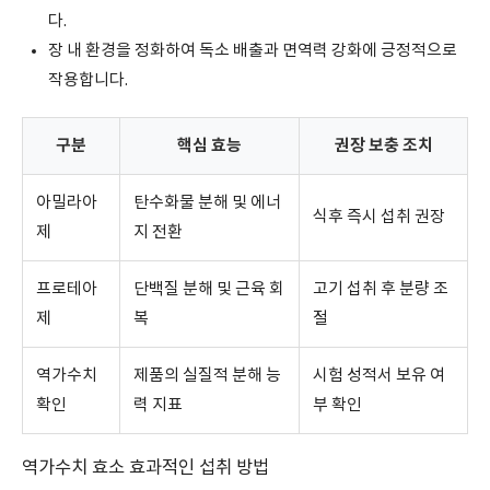
다.
장 내 환경을 정화하여 독소 배출과 면역력 강화에 긍정적으로
작용합니다.
구분
핵심 효능
권장 보충 조치
아밀라아
탄수화물 분해 및 에너
식후 즉시 섭취 권장
제
지 전환
프로테아
단백질 분해 및 근육 회
고기 섭취 후 분량 조
제
복
절
역가수치
제품의 실질적 분해 능
시험 성적서 보유 여
확인
력 지표
부 확인
역가수치 효소 효과적인 섭취 방법