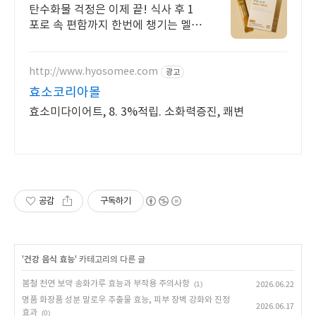
친 3천원 할인
탄수화물 걱정은 이제 끝! 식사 후 1
포로 속 편함까지 한번에 챙기는 멜팅
효소
http://www.hyosomee.com
광고
효소코리아몰
효소미다이어트, 8. 3%적립. 소화력증진, 쾌변
공감
구독하기
'
건강 음식 효능
' 카테고리의 다른 글
봄철 천연 보약 송화가루 효능과 부작용 주의사항
(1)
2026.06.22
명품 화장품 성분 말로우 추출물 효능, 피부 장벽 강화와 진정
2026.06.17
효과
(0)