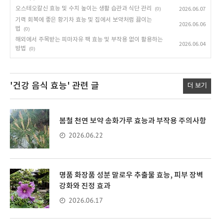
오스테오칼신 효능 및 수치 높이는 생활 습관과 식단 관리
(0)
2026.06.07
기력 회복에 좋은 황기차 효능 및 집에서 보약처럼 끓이는
2026.06.06
법
(0)
해외에서 주목받는 피마자유 팩 효능 및 부작용 없이 활용하는
2026.06.04
방법
(0)
'건강 음식 효능'
관련 글
더 보기
봄철 천연 보약 송화가루 효능과 부작용 주의사항
2026.06.22
명품 화장품 성분 말로우 추출물 효능, 피부 장벽
강화와 진정 효과
2026.06.17