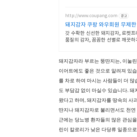
http://www.coupang.com
광고
돼지감자 쿠팡 와우회원 무제한
갓 수확한 신선한 돼지감자, 로켓프
품질의 감자, 꼼꼼한 선별로 깨끗하
돼지감자라 부르는 뚱딴지는
,
이눌린
이어트에도 좋은 것으로 알려져 있
를 차로 하여 마시는 사람들이 더 
도 부담감 없이 마실수 있습니다
.
돼
왔다고 하며
,
돼지감자를 땅속의 사과
딴지나 돼지감자로 불리면서도 천연
근에는 당뇨병 환자들의 많은 관심을
린이 칼로리가 낮은 다당류 일종으로