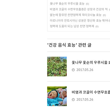
옻나무 옻순의 우루시올 효능
(0)
비염과 코골이 수면무호흡증은 성장과 건강의 적
(
쌀눈에 함유된 천연정력제 옥타코사놀 효능
(0)
아로니아의 안토시아닌 성분은 항산화 효능 뛰어나
정력에 도움이 되는 남성 천연 정력제
(0)
'건강 음식 효능'
관련 글
옻나무 옻순의 우루시올 
2017.05.26
비염과 코골이 수면무호흡
2017.05.26