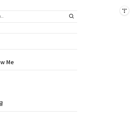
ow Me
글