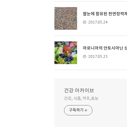
쌀눈에 함유된 천연정력제
2017.05.24
아로니아의 안토시아닌 성
2017.05.23
건강 아카이브
건강, 식품, 약초,효능
구독하기