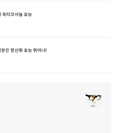
 옥타코사놀 효능
분은 항산화 효능 뛰어나!