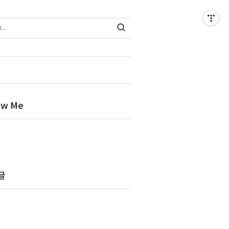
ow Me
글