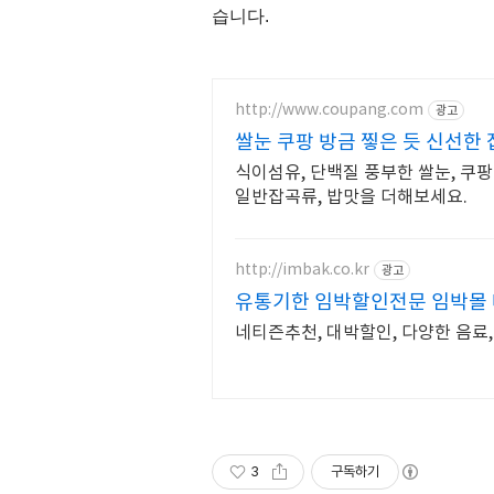
습니다
.
http://www.coupang.com
광고
쌀눈 쿠팡 방금 찧은 듯 신선한
식이섬유, 단백질 풍부한 쌀눈, 쿠팡
일반잡곡류, 밥맛을 더해보세요.
http://imbak.co.kr
광고
유통기한 임박할인전문 임박몰
네티즌추천, 대박할인, 다양한 음료
3
구독하기