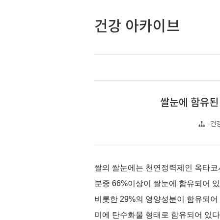
건강 아카이브
쌀눈에 함유된
건강
쌀의 쌀눈에는 천연정력제인 옥타코사
분중
66%
이상이 쌀눈에 함유되어 있
비롯한
29%
의 영양성분이 함유되어
미에 탄수화물 형태로 함유되어 있