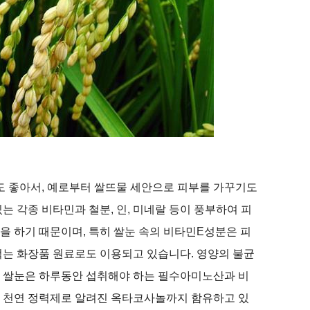
도 좋아서
,
예로부터 쌀뜨물 세안으로 피부를 가꾸기도
있는 각종 비타민과 철분
,
인
,
미네랄 등이 풍부하여 피
을 하기 때문이며
,
특히 쌀눈 속의 비타민
E
성분은 피
먹는 화장품 원료로도 이용되고 있습니다
.
영양의 불균
,
쌀눈은 하루동안 섭취해야 하는 필수아미노산과 비
 천연 정력제로 알려진 옥타코사놀까지 함유하고 있