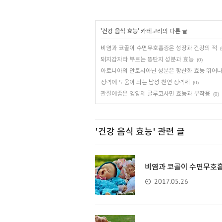
'
건강 음식 효능
' 카테고리의 다른 글
비염과 코골이 수면무호흡증은 성장과 건강의 적
(
돼지감자라 부르는 뚱딴지 성분과 효능
(0)
아로니아의 안토시아닌 성분은 항산화 효능 뛰어나
정력에 도움이 되는 남성 천연 정력제
(0)
관절에좋은 영양제 글루코사민 효능과 부작용
(0)
'건강 음식 효능'
관련 글
비염과 코골이 수면무호흡
2017.05.26