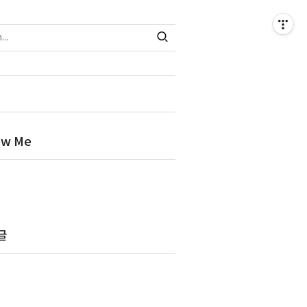
ow Me
글