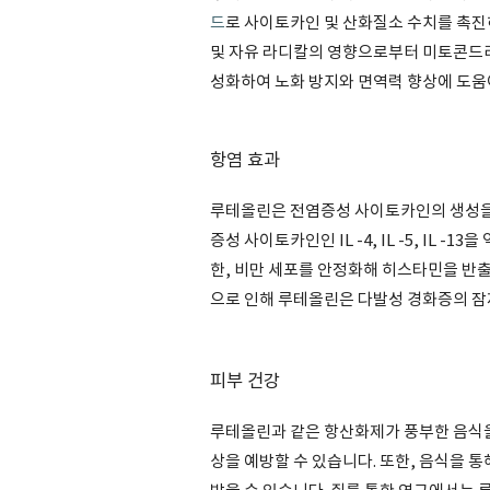
드
로 사이토카인 및 산화질소 수치를 촉진
및 자유 라디칼의 영향으로부터 미토콘드리
성화하여 노화 방지와 면역력 향상에 도움이
항염 효과
루테올린은 전염증성 사이토카인의 생성을
증성 사이토카인인 IL -4, IL -5, IL
한, 비만 세포를 안정화해 히스타민을 반출
으로 인해 루테올린은 다발성 경화증의 잠
피부 건강
루테올린과 같은 항산화제가 풍부한 음식을
상을 예방할 수 있습니다. 또한, 음식을 