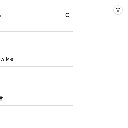
ow Me
글