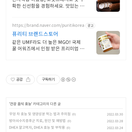
확한 신선함을 경험하세요. 맛있는 뿌
리채소, 요리 만족도를 높이고 와우회
원 무료배송도 누리세요!
https://brand.naver.com/puritikorea
광고
퓨리티 브랜드스토어
같은 UMF라도 더 높은 MGO! 국제
꿀 어워즈에서 인정 받은 프리미엄 마
누카꿀
공감
구독하기
'
건강 음식 효능
' 카테고리의 다른 글
우엉 차 효능 및 영양성분 먹는 법과 주의점
(0)
2022.03.30
방아쇠수지증후군 치료, 원인 및 예방법
(0)
2022.03.28
DHEA 알고먹자, DHEA 효능 및 부작용
(0)
2022.03.24