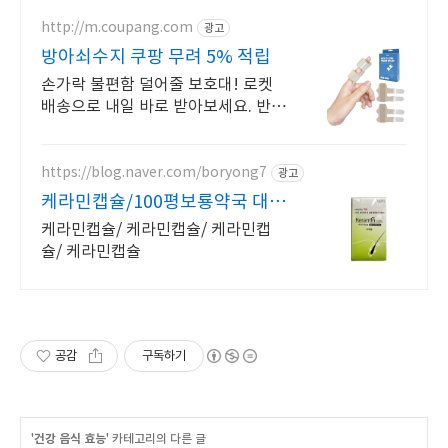
http://m.coupang.com
광고
방아쇠수지 쿠팡 무려 5% 적립
손가락 불편함 덜어줄 보호대! 로켓
배송으로 내일 바로 받아보세요. 반복
적인 손 사용이 잦다면? 부드러운 고
정력으로 편안한 일상 되찾기.
https://blog.naver.com/boryong7
광고
케라민캡슐/100평보룡약국 대형
약국/태릉입구,육사 근처
케라민캡슐/ 케라민캡슐/ 케라민캡
슐/ 케라민캡슐
공감
구독하기
'
건강 음식 효능
' 카테고리의 다른 글