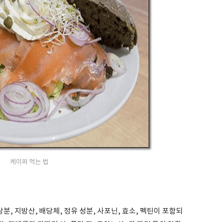
케이퍼 먹는 법
분, 지방산, 배당체, 정유 성분, 사포닌, 효소, 펙틴이 포함되