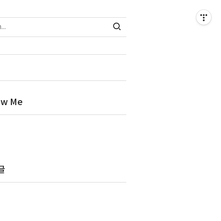
ow Me
글