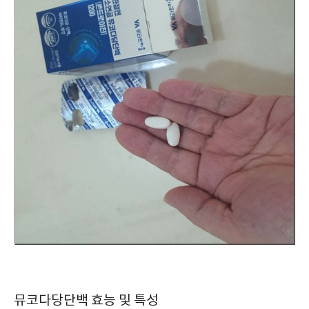
뮤코다당단백 효능 및 특성