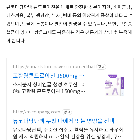
뮤코다당단백 콘드로이친은 대체로 안전한 성분이지만, 소화불량,
메스꺼움, 복부 팽만감, 설사, 변비 등의 위장관계 증상이 나타날 수
있으며, 드물게 두통이나 발진이 발생할 수 있습니다, 또한, 고칼슘
혈증이 있거나 항응고제를 복용하는 경우 전문가와 상담 후 복용해
야 합니다.
https://smartstore.naver.com/meditial
광고
고함량콘드로이친 1500mg 편안
한 목넘김, 식물첨가물X
초저분자 상어연골 청정 호주산 10
0% 고함량 콘드로이친 1500mg으로
집중케어
http://m.coupang.com
광고
뮤코다당단백 쿠팡 나에게 맞는 영양을 선택
뮤코다당단백, 꾸준한 섭취로 활력을 유지하고 와우회
원 캐시 적립하세요. 매일의 건강을 위한 영양제, 쿠팡에