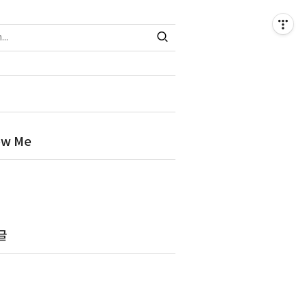
ow Me
글