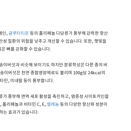
네인,
글루타티온
등의 폴리페놀 다당류가 풍부해 강력한 항산
 만성 질환의 위험을 낮추고 개선할 수 있습니다. 또한, 햇빛을
은 뼈를 강화할 수 있습니다.
송이버섯과 비슷해 보이기도 하지만 분류학상은 다른 종의 버
송이버섯은 천연 종합영양제로도 불리며 100g당 24kcal의
비타민, 미네랄 등이 풍부합니다.
가 풍부해 면역 세포 활성을 촉진하고, 염증성 사이토카인을
 폴리페놀과 비타민 C, E,
셀레늄
등의 다양한 항산화 성분이
하는 효과가 있습니다.