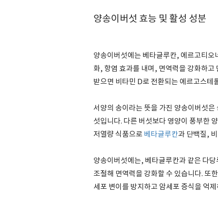
양송이버섯 효능 및 활성 성분
양송이버섯에는 베타글루칸, 에르고티오
화, 항염 효과를 내며, 면역력을 강화하고
받으면 비타민 D로 전환되는 에르고스테롤
서양의 송이라는 뜻을 가진 양송이버섯은 
섯입니다. 다른 버섯보다 영양이 풍부한 양
저열량 식품으로
베타글루칸
과 단백질, 
양송이버섯에는, 베타글루칸과 같은 다당류
조절해 면역력을 강화할 수 있습니다. 또한,
세포 변이를 방지하고 암세포 증식을 억제