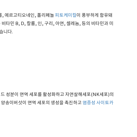
, 에르고티오네인, 폴리페놀
피토케미컬
이 풍부하게 함유돼
타민 B, D, 칼륨, 인, 구리, 아연, 셀레늄, 등의 비타민과 미
습니다.
 성분이 면역 세포를 활성화하고 자연살해세포(NK세포)의
면 양송이버섯이 면역 세포의 생성을 촉진하고
염증성 사이토카