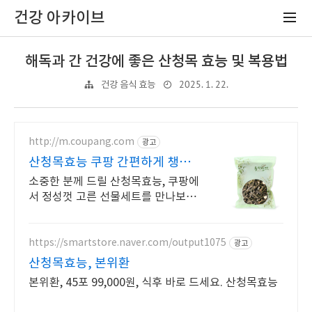
건강 아카이브
해독과 간 건강에 좋은 산청목 효능 및 복용법
2025. 1. 22.
건강 음식 효능
http://m.coupang.com
광고
산청목효능 쿠팡 간편하게 챙기
는 건강습관
소중한 분께 드릴 산청목효능, 쿠팡에
서 정성껏 고른 선물세트를 만나보세
요. 바쁜 일상 속, 한방재료 간편하게
섭취하며 꾸준한 습관을 만들어보세
요.
https://smartstore.naver.com/output1075
광고
산청목효능, 본위환
본위환, 45포 99,000원, 식후 바로 드세요. 산청목효능