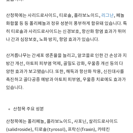
산청목에는 사리드로사이드, 티로솔, 플라보노이드,
리그난
, 페놀
화합물 등 등 폴리페놀과 정유 성분이 풍부하게 함유돼 있습니다. 특
히 티로솔과 사리드로사이드는 신경보호, 항산화 항염 효과가 뛰어
나 간과 심장보호, 노화 방지, 항암 효과가 있습니다.
산겨릅나무는 간세포 생존율을 늘리고, 알코올로 인한 간 손상과 지
방간 개선, 아토피 피부염 억제, 골밀도 강화, 우울증 개선 등의 다
양한 효과가 보고됐습니다. 또한, 해독과 항산화 작용, 신진대사를
촉진하고 골다공증 예방과 아토피 피부염, 우울증 치료에도 효과가
있습니다.
산청목 주요 성분
산청목에는 폴리페놀, 플라보노이드, 사포닌, 살리드로사이드
(salidroside), 티로솔(tyrosol), 프락신(fraxin), 카테킨