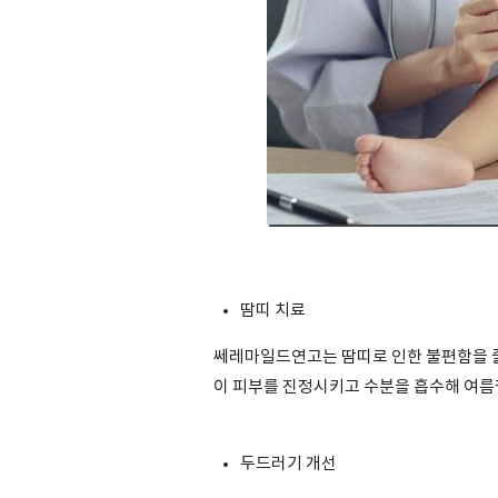
땀띠 치료
쎄레마일드연고는 땀띠로 인한 불편함을 줄
이 피부를 진정시키고 수분을 흡수해 여름철
두드러기 개선