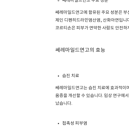
쎄레마일드연고 주요 성분
쎄레마일드연고에 함유된 주요 성분은 
제인 디펜히드라민염산염, 산화아연입니다.
코르티손은 피부가 연약한 사람도 안전하게
쎄레마일드연고의 효능
습진 치료
쎄레마일드연고는 습진 치료에 효과적이
움증을 개선할 수 있습니다. 임상 연구에
났습니다.
접촉성 피부염