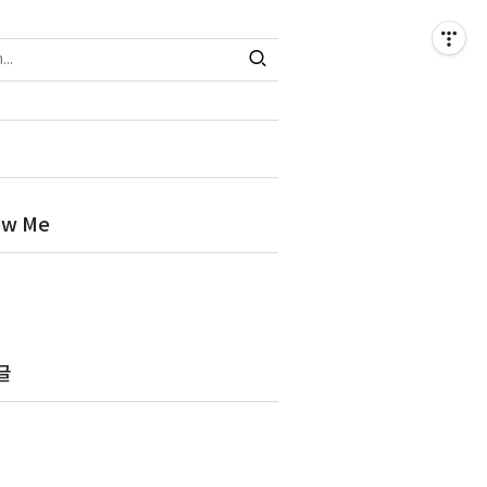
ow Me
글