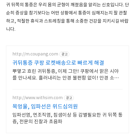
귀 뒤쪽의 통증은 우리 몸의 균형이 깨졌음을 알리는 신호입니다. 단
순히 증상을 참기보다는 어떤 상황에서 통증이 심해지는지 잘 관찰
하고, 적절한 휴식과 스트레칭을 통해 소중한 건강을 지키시길 바랍
니다.
http://m.coupang.com
광고
귀뒤통증 쿠팡 로켓배송으로 빠르게 해결
뿌옇고 흐린 귀뒤통증, 이제 그만! 쿠팡에서 맑은 시야
를 만나세요. 흘러내리는 안경 불편함 없이! 안경 소품,
쿠팡에서 편안함을 찾아보세요.
http://www.withsim.com
광고
목멍울, 임파선은 위드심의원
임파선염, 연조직염, 침샘이상 등 감별필요한 귀 뒤쪽 통
증, 전문의 진찰과 초음파