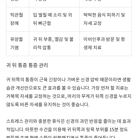
턱관절
입 벌릴 때 소리 및 귀
딱딱한 음식 피하기 및
장애
뒤 뻐근함
자세 교정
유양돌
귀 뒤 부종, 열감 및 물
이비인후과 방문 및 항
기염
리적 압통
생제 치료
귀 뒤 통증 통증 관리
귀 뒤쪽의 통증이 근육 긴장이나 가벼운 신경 압박 때문이라면 생활
습관 개선만으로도 큰 효과를 볼 수 있습니다. 가장 먼저 할 치료는
거북목 자세를 교정하는 것으로, 머리의 무게가 뒤쪽 신경을 누르지
않도록 바른 자세를 유지하는 것이 좋습니다.
스트레스 관리와 충분한 휴식은 신경의 과민 반응을 줄이는 데 효과
적입니다. 따뜻한 수건을 이용해 귀 뒤쪽과 뒷목 부위를 15분 정도