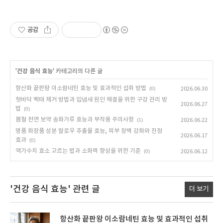
공감
'
건강 음식 효능
' 카테고리의 다른 글
항산화 끝판왕 이소람네틴 효능 및 효과적인 섭취 방법
(0)
2026.06.30
혓바닥 백태 제거 방법과 입냄새 원인 해결을 위한 구강 관리 방
2026.06.27
법
(0)
봄철 천연 보약 송화가루 효능과 부작용 주의사항
(1)
2026.06.22
명품 화장품 성분 말로우 추출물 효능, 피부 장벽 강화와 진정
2026.06.17
효과
(0)
역가수치 효소 고르는 법과 소화력 향상을 위한 기준
(0)
2026.06.12
'건강 음식 효능'
관련 글
더 보기
항산화 끝판왕 이소람네틴 효능 및 효과적인 섭취