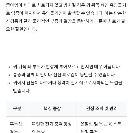
중이염이 제대로 치료되지 않고 방치될 경우 귀 뒤쪽 뼈인 유양돌기
로 염증이 퍼지면서 유양돌기염이 발생할 수 있습니다. 이는 단순한
신경통과 달리 물리적인 부종과 열감을 동반하기 때문에 치료가 필
요한 질환입니다.
귀 뒤쪽 뼈 부위가 빨갛게 부어오르고 만지면 매우 아픕니다.
통증과 함께 미열이나 전신 피로감이 동반될 수 있습니다.
귀에서 진물이 나오거나 청력이 일시적으로 저하되는 느낌을
받습니다.
구분
핵심 증상
권장 조치 및 관리
후두신
찌릿한 전기 충격 양상
온찜질 및 목 근육 스트
경통
의 통증
레칭 추천