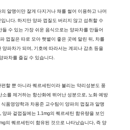
파의 알맹이만 잘게 다지거나 채를 썰어 이용하고 나머
분입니다
.
하지만 양파 껍질도 버리지 않고 섭취할 수
만들 수 있는 가장 쉬운 음식으로는 양파차를 만들어
양파 껍질은 따로 모아 햇볕이 좋은 곳에 말린 뒤
,
차를
한 양파차가 되며
,
기호에 따라서는 계피나 감초 등을
 양파차를 즐길 수 있습니다
.
간편할 뿐 아니라 퀘르세틴이라 불리는 약리성분도 풍
산소를 제거하는 항산화에 뛰어난 성분으로
,
노화 예방
 식품영양학과 차용준 교수팀이 양파의 껍질과 알맹
,
양파 겉껍질에는
1.1mg
의 퀘르세틴 함유량을 보인
mg
의 퀘르세틴이 함유된 것으로 나타났습니다
,
즉 양