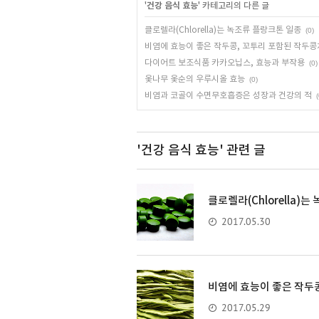
'
건강 음식 효능
' 카테고리의 다른 글
클로렐라(Chlorella)는 녹조류 플랑크톤 일종
(0)
비염에 효능이 좋은 작두콩, 꼬투리 포함된 작두콩
다이어트 보조식품 카카오닙스, 효능과 부작용
(0)
옻나무 옻순의 우루시올 효능
(0)
비염과 코골이 수면무호흡증은 성장과 건강의 적
(
'건강 음식 효능'
관련 글
클로렐라(Chlorella)
2017.05.30
비염에 효능이 좋은 작두콩
2017.05.29