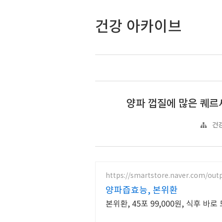
건강 아카이브
양파 껍질에 많은 퀘르세
건강
https://smartstore.naver.com/out
양파즙효능, 본위환
본위환, 45포 99,000원, 식후 바