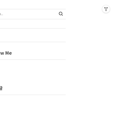
ow Me
글