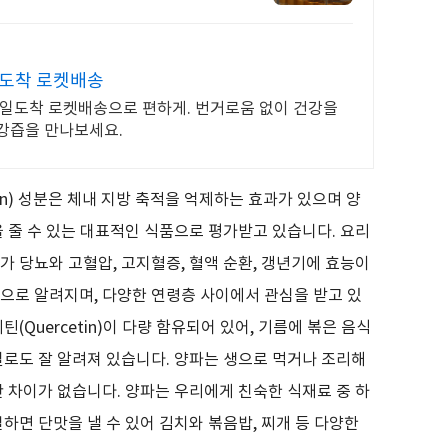
일도착 로켓배송
내일도착 로켓배송으로 편하게. 번거로움 없이 건강을
강즙을 만나보세요.
n)
성분은 체내 지방 축적을 억제하는 효과가 있으며 양
을 줄 수 있는 대표적인 식품으로 평가받고 있습니다
.
요리
가 당뇨와 고혈압
,
고지혈증
,
혈액 순환
,
갱년기에 효능이
식으로 알려지며
,
다양한 연령층 사이에서 관심을 받고 있
세틴
(Quercetin)
이 다량 함유되어 있어
,
기름에 볶은 음식
결로도 잘 알려져 있습니다
.
양파는 생으로 먹거나 조리해
반 차이가 없습니다
.
양파는 우리에게 친숙한 식재료 중 하
하면 단맛을 낼 수 있어 김치와 볶음밥
,
찌개 등 다양한