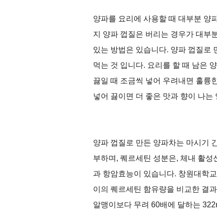
양파를 요리에 사용할 때 대부분 양
지 양파 껍질은 버리는 경우가 대부
있는 방법은 있습니다
.
양파 껍질로 
먹는 것 입니다
.
요리를 할 때 남은 
끓일 때 조금씩 넣어 우려내면 훌륭
넣어 끓이면 더 좋은 맛과 향이 나는
양파 껍질로 만든 양파차는 마시기 
부하며
,
퀘르세틴 성분은
,
체내 활성
과 항암효능이 있습니다
.
창원대학교
이의 퀘르세틴 함유량을 비교한 결과
알맹이보다 무려
60
배에 달하는
322