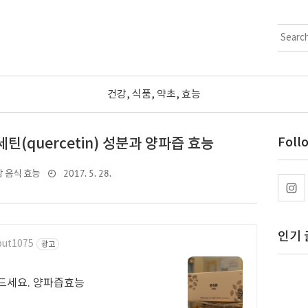
건강, 식품, 약초, 효능
틴(quercetin) 성분과 양파즙 효능
Foll
2017. 5. 28.
 음식 효능
인기 
put1075
광고
로 드세요. 양파즙효능