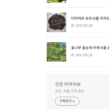
다이어트 보조식품 카카오
2017.05.28
옻나무 옻순의 우루시올 
2017.05.26
건강 아카이브
건강, 식품, 약초,효능
구독하기