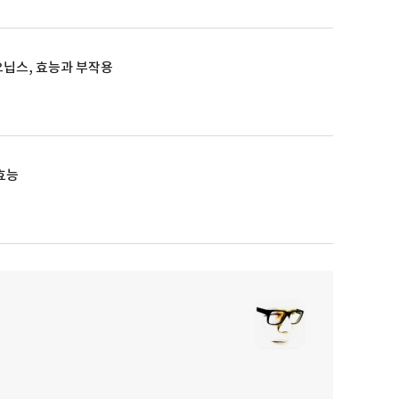
닙스, 효능과 부작용
효능