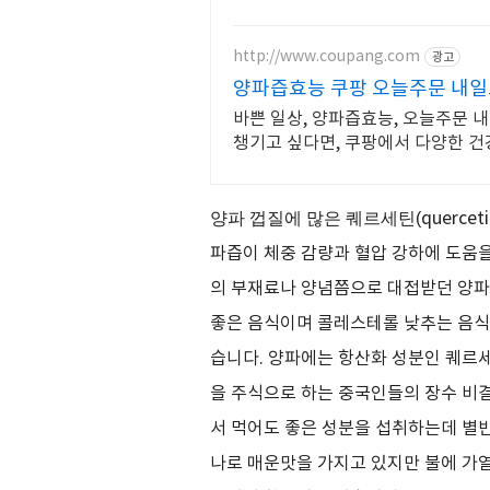
http://www.coupang.com
광고
양파즙효능 쿠팡 오늘주문 내
바쁜 일상, 양파즙효능, 오늘주문 
챙기고 싶다면, 쿠팡에서 다양한 건
양파 껍질에 많은 퀘르세틴(
querceti
파즙이 체중 감량과 혈압 강하에 도움
의 부재료나 양념쯤으로 대접받던 양파
좋은 음식이며 콜레스테롤 낮추는 음
습니다
.
양파에는 항산화 성분인 퀘르
을 주식으로 하는 중국인들의 장수 비
서 먹어도 좋은 성분을 섭취하는데 별
나로 매운맛을 가지고 있지만 불에 가열