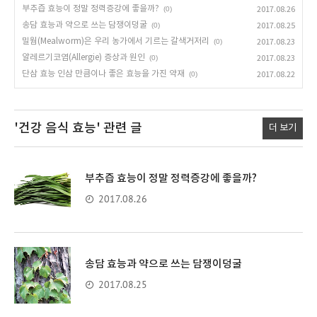
부추즙 효능이 정말 정력증강에 좋을까?
(0)
2017.08.26
송담 효능과 약으로 쓰는 담쟁이덩굴
(0)
2017.08.25
밀웜(Mealworm)은 우리 농가에서 기르는 갈색거저리
(0)
2017.08.23
알레르기코염(Allergie) 증상과 원인
(0)
2017.08.23
단삼 효능 인삼 만큼이나 좋은 효능을 가진 약재
(0)
2017.08.22
'건강 음식 효능'
관련 글
더 보기
부추즙 효능이 정말 정력증강에 좋을까?
2017.08.26
송담 효능과 약으로 쓰는 담쟁이덩굴
2017.08.25