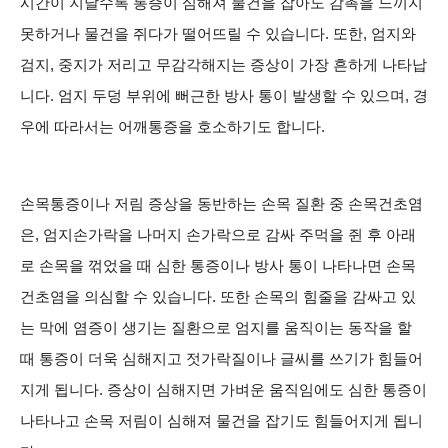
시간이 지날수록 통증이 심해져 물건을 잡아도 감촉을 느끼지
못하거나 물건을 쥐다가 떨어뜨릴 수 있습니다
.
또한
,
엄지와
검지
,
중지가 저리고 무감각해지는 증상이 가장 흔하게 나타납
니다
.
엄지 두덩 부위에 뻐근한 방사 통이 발생할 수 있으며
,
경
우에 따라서는 어깨통증을 호소하기도 합니다
.
손목통증이나 저림 증상을 동반하는 손목 질환 중 손목건초염
은
,
엄지손가락을 나머지 손가락으로 감싸 주먹을 쥔 후 아래
로 손목을 꺾었을 때 심한 통증이나 방사 통이 나타나면 손목
건초염을 의심할 수 있습니다
.
또한 손목의 힘줄을 감싸고 있
는 막에 염증이 생기는 질환으로 엄지를 움직이는 동작을 할
때 통증이 더욱 심해지고 젓가락질이나 글씨를 쓰기가 힘들어
지게 됩니다
.
증상이 심해지면 가벼운 움직임에도 심한 통증이
나타나고 손목 저림이 심해져 물건을 잡기도 힘들어지게 됩니