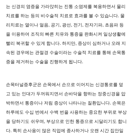
는 신경의 염증을 가라앉히는 진통 소염제를 복용하면서 물리
치료를 하는 등의 비수술적 치료로 효과를 볼 수 있습니다
.
물
리치료는 열이나 얼음
,
공기
,
광선
,
전기
,
전자기파
,
초음파 등
을 이용하여 조직의 빠른 치유와 통증을 완화시켜 일상생활에
빨리 복귀할 수 있게 합니다
.
하지만
,
증상이 심하거나 오래 지
속된 경우에는 관절경 수술이라는 수술적 치료를 통해 손목통
증을 제거하는 수술을 진행하게 됩니다
.
손목터널증후군은 손목에서 손으로 이어지는 신경통로를 덮
고 있는 인대가 두꺼워지면서 손바닥을 향하는 정중신경을 압
박하면서 통증이나 저림 증상이 나타나는 질환입니다
.
손목은
하루에도 수십 번에서 수백 번을 사용하는 중요한 부위로 부상
을 당하기도 쉬우며
,
부상으로 인한 통증으로 시달리기도 합니
다
.
특히 손사용이 많은 직업에 종사하거나 오랜 시간 집안일