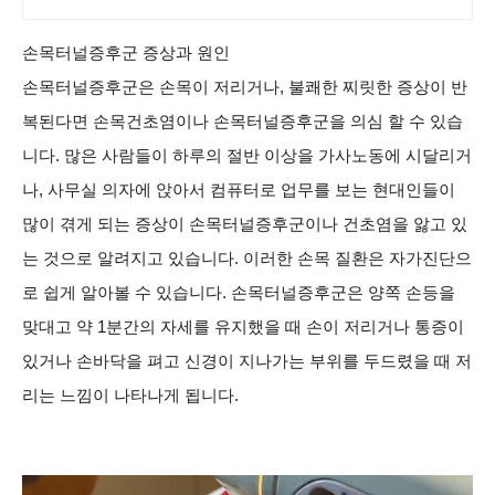
손목터널증후군 증상과 원인
손목터널증후군은 손목이 저리거나
,
불쾌한 찌릿한 증상이 반
복된다면 손목건초염이나 손목터널증후군을 의심 할 수 있습
니다
.
많은 사람들이 하루의 절반 이상을 가사노동에 시달리거
나
,
사무실 의자에 앉아서 컴퓨터로 업무를 보는 현대인들이
많이 겪게 되는 증상이 손목터널증후군이나 건초염을 앓고 있
는 것으로 알려지고 있습니다
.
이러한 손목 질환은 자가진단으
로 쉽게 알아볼 수 있습니다
.
손목터널증후군은 양쪽 손등을
맞대고 약
1
분간의 자세를 유지했을 때 손이 저리거나 통증이
있거나 손바닥을 펴고 신경이 지나가는 부위를 두드렸을 때 저
리는 느낌이 나타나게 됩니다
.