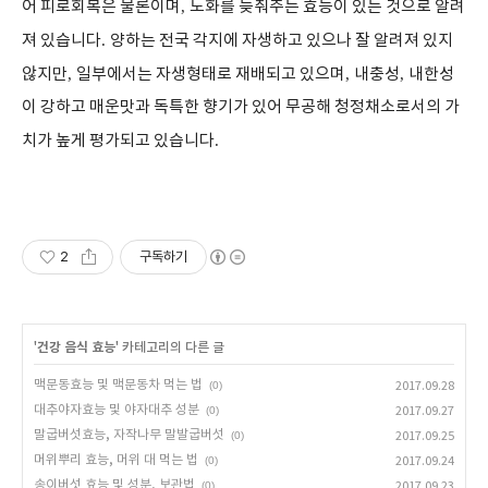
어 피로회복은 물론이며
,
노화를 늦춰주는 효능이 있는 것으로 알려
져 있습니다
.
양하는 전국 각지에 자생하고 있으나 잘 알려져 있지
않지만
,
일부에서는 자생형태로 재배되고 있으며
,
내충성
,
내한성
이 강하고 매운맛과 독특한 향기가 있어 무공해 청정채소로서의 가
치가 높게 평가되고 있습니다
.
2
구독하기
'
건강 음식 효능
' 카테고리의 다른 글
맥문동효능 및 맥문동차 먹는 법
(0)
2017.09.28
대추야자효능 및 야자대추 성분
(0)
2017.09.27
말굽버섯효능, 자작나무 말발굽버섯
(0)
2017.09.25
머위뿌리 효능, 머위 대 먹는 법
(0)
2017.09.24
송이버섯 효능 및 성분, 보관법
(0)
2017.09.23