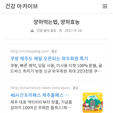
건강 아카이브
양하먹는법, 양하효능
2017. 9. 26.
건강 음식 효능
http://m.coupang.com
광고
쿠팡 제주도 매일 오픈되는 와우회원 특가
쿠팡, 빠른 예약, 당일 사용, 미사용 티켓 100% 환불, 골
드박스 최저가 보장 신규 와우회원 최대 2만3천원 쿠폰
팩+5% 추가적립 혜택! 여행도 이제 쿠팡에서!
http://smartstore.naver.com/vpass
광고
48시간프리패스 제주올패스 제
주 여행의 끝판왕!
제주 대표 액티비티부터 핫플, 기념품
샵까지 100여곳 무제한 플렉스!제주