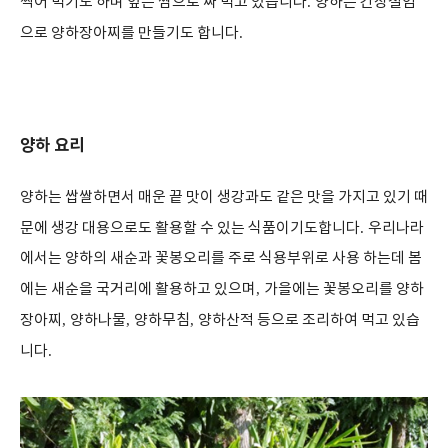
찍어 먹기도 하며 잎은 쌈으로 싸 먹고 있습니다
.
양하는 간장절임
으로 양하장아찌를 만들기도 합니다
.
양하 요리
양하는 쌉쌀하면서 매운 끝 맛이 생강과도 같은 맛을 가지고 있기 때
문에 생강 대용으로도 활용할 수 있는 식품이기도합니다
.
우리나라
에서는 양하의 새순과 꽃봉오리를 주로 식용부위로 사용 하는데 봄
에는 새순을 국거리에 활용하고 있으며
,
가을에는 꽃봉오리를 양하
장아찌
,
양하나물
,
양하무침
,
양하산적 등으로 조리하여 먹고 있습
니다
.