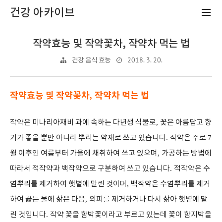
건강 아카이브
작약효능 및 작약꽃차, 작약차 먹는 법
2018. 3. 20.
건강 음식 효능
작약효능 및 작약꽃차
작약차 먹는 법
,
작약은 미나리아재비 과에 속하는 다년생 식물로
,
꽃은 아름답고 향
기가 좋을 뿐만 아니라 뿌리는 약재로 쓰고 있습니다
.
작약은 주로
7
월 이후인 여름부터 가을에 채취하여 쓰고 있으며
,
가공하는 방법에
따라서 적작약과 백작약으로 구분하여 쓰고 있습니다
.
적작약은 수
염뿌리를 제거하여 햇볕에 말린 것이며
,
백작약은 수염뿌리를 제거
하여 끓는 물에 삶은 다음
,
외피를 제거하거나 다시 삶아 햇볕에 말
린 것입니다
.
작약 꽃을 함박꽃이라고 부르고 있는데 꽃이 함지박을