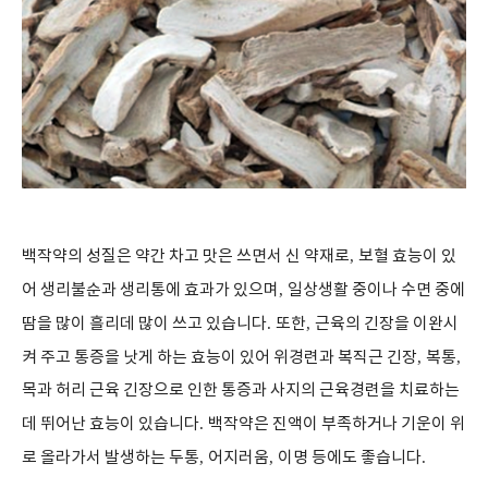
백작약의 성질은 약간 차고 맛은 쓰면서 신 약재로
,
보혈 효능이 있
어 생리불순과 생리통에 효과가 있으며
,
일상생활 중이나 수면 중에
땀을 많이 흘리데 많이 쓰고 있습니다
.
또한
,
근육의 긴장을 이완시
켜 주고 통증을 낫게 하는 효능이 있어 위경련과 복직근 긴장
,
복통
,
목과 허리 근육 긴장으로 인한 통증과 사지의 근육경련을 치료하는
데 뛰어난 효능이 있습니다
.
백작약은 진액이 부족하거나 기운이 위
로 올라가서 발생하는 두통
,
어지러움
,
이명 등에도 좋습니다
.