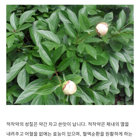
적작약의 성질은 약간 차고 쓴맛이 납니다
.
적작약은 체내의 열을
내려주고 어혈을 없애는 효능이 있으며
,
혈액순환을 원활하게 하는