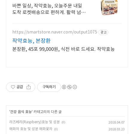
마음
바쁜 일상, 작약효능, 오늘주문 내일
도착 로켓배송으로 편하게. 활력 넘치
는 하루를 위한 건강즙, 와우회원 5%
캐시적립으로 꾸준히!
https://smartstore.naver.com/output1075
광고
작약효능, 본장환
본장환, 45포 99,000원, 식전 바로 드세요. 작약효능
공감
구독하기
'
건강 음식 효능
' 카테고리의 다른 글
라즈베리(Raspberry)효능 및 성분
(0)
2018.04.07
매화차 효능 및 성분 매화꽃차
(0)
2018.03.23