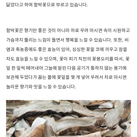
닮았다고 하여 함박꽃으로 부르고 있습니다
.
함박꽃은 향기만 좋은 것이 아니라 차로 우려 마시면 속이 시원하고
가슴까지 뚫리는 느낌이 들면서 행복을 느낄 수 있습니다
.
또한
,
비
염과 축농증에도 좋은 효능이 있어
,
싱싱한 꽃을 코에 끼우고 잠을
자도 효능을 느낄 수 있으며
,
꽃이 피기 직전의 꽃봉오리를 따서
,
꽃
잎 한 잎씩 떼어내어 그늘에 말린 다음 공기가 통하지 않는 용기에
보관해 두었다가 끓는 물에 꽃잎을 몇 개 넣어 우려서 차로 마시면
놀라운 향기와 맛을 느낄 수 있습니다
.