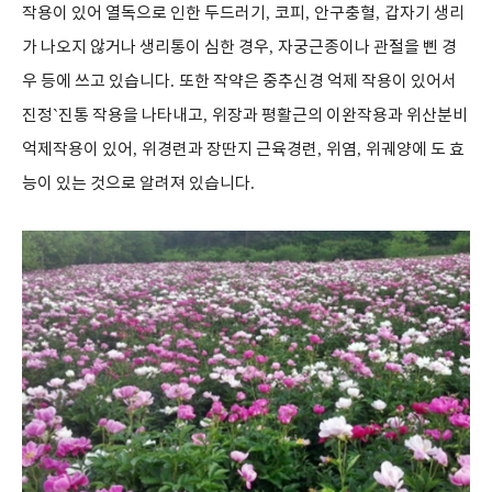
작용이 있어 열독으로 인한 두드러기
,
코피
,
안구충혈
,
갑자기 생리
가 나오지 않거나 생리통이 심한 경우
,
자궁근종이나 관절을 삔 경
우 등에 쓰고 있습니다
.
또한 작약은 중추신경 억제 작용이 있어서
진정
`
진통 작용을 나타내고
,
위장과 평활근의 이완작용과 위산분비
억제작용이 있어
,
위경련과 장딴지 근육경련
,
위염
,
위궤양에 도 효
능이 있는 것으로 알려져 있습니다
.