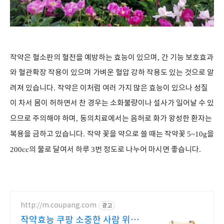
작약은 혈소판의 혈전을 예방하는 효능이 있으며
,
간 기능 보호효과
와 혈관확장 작용이 있으며 가벼운 혈압 강하 작용도 있는 것으로 알
려져 있습니다
.
작약은 이처럼 여러 가지 많은 효능이 있으나 성질
이 차서 몸이 허하면서 찬 경우는 소화불량이나 설사가 일어날 수 있
으므로 주의해야 하며
,
동의치료에서는 음허로 화가 왕성한 환자는
복용을 금하고 있습니다
.
작약 꽃을 약으로 쓸 때는 작약꽃
5~10g
을
200cc
의 물로 달여서 하루
3
번 정도로 나누어 마시면 좋습니다
.
http://m.coupang.com
광고
작약효능 쿠팡 소중한 사람 위한