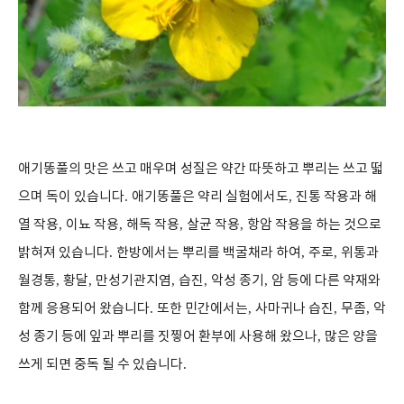
애기똥풀의 맛은 쓰고 매우며 성질은 약간 따뜻하고 뿌리는 쓰고 떫
으며 독이 있습니다
.
애기똥풀은 약리 실험에서도
,
진통 작용과 해
열 작용
,
이뇨 작용
,
해독 작용
,
살균 작용
,
항암 작용을 하는 것으로
밝혀져 있습니다
.
한방에서는 뿌리를 백굴채라 하여
,
주로
,
위통과
월경통
,
황달
,
만성기관지염
,
습진
,
악성 종기
,
암 등에 다른 약재와
함께 응용되어 왔습니다
.
또한 민간에서는
,
사마귀나 습진
,
무좀
,
악
성 종기 등에 잎과 뿌리를 짓찧어 환부에 사용해 왔으나
,
많은 양을
쓰게 되면 중독 될 수 있습니다
.