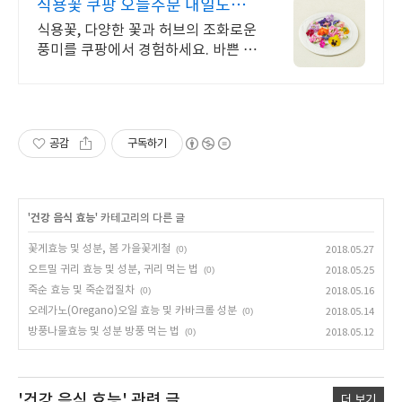
식용꽃 쿠팡 오늘주문 내일도착
로켓배송
식용꽃, 다양한 꽃과 허브의 조화로운
풍미를 쿠팡에서 경험하세요. 바쁜 일
상 속 허브차 티백 하나로, 향긋한 휴
식을 간편하게 즐겨보세요.
공감
구독하기
'
건강 음식 효능
' 카테고리의 다른 글
꽃게효능 및 성분, 봄 가을꽃게철
(0)
2018.05.27
오트밀 귀리 효능 및 성분, 귀리 먹는 법
(0)
2018.05.25
죽순 효능 및 죽순껍질차
(0)
2018.05.16
오레가노(Oregano)오일 효능 및 카바크롤 성분
(0)
2018.05.14
방풍나물효능 및 성분 방풍 먹는 법
(0)
2018.05.12
'건강 음식 효능'
관련 글
더 보기