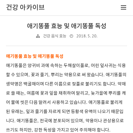
건강 아카이브
애기똥풀 효능 및 애기똥풀 독성
2018. 5. 20.
건강 음식 효능
애기똥풀 효능 및 애기똥풀 독성
애기똥풀은 양귀비 과에 속하는 두해살이풀로
,
어린 잎사귀는 식용
할 수 있으며
,
꽃과 줄기
,
뿌리는 약용으로 써 왔습니다
.
애기똥풀의
생약명은 백굴채이며 다른 이름으로 젖풀로 불리기도 합니다
.
약재
로 쓸 때는
,
여름에 꽃과 잎을 채취하여 말리고
,
늦가을에 뿌리를 캐
어 물에 씻은 다음 말려서 사용하고 있습니다
.
애기똥풀로 불리게
된 유래는
,
잎과 줄기를 자르게 되면 등황색 유액이 나오기 때문입
니다
.
애기똥풀은
,
전국에 분포되어 있으며
,
약용이나 관상용으로
쓰기도 하지만
,
강한 독성을 가지고 있어 주의해야 합니다
.