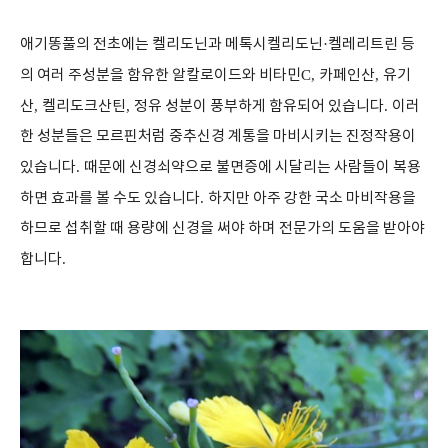
애기똥풀의 전초에는 켈리도닌과 메톡시켈리도닌
·
켈레리트린 등
의 여러 주성분을 함유한 알칼로이드와 비타민
C,
카페인산
,
유기
산
,
켈리도크산틴
,
정유 성분이 풍부하게 함유되어 있습니다
.
이러
한 성분들은 모르핀처럼 중추신경 계통을 마비시키는 진정작용이
있습니다
.
때문에 신경쇠약으로 불면증에 시달리는 사람들이 복용
하면 효과를 볼 수도 있습니다
.
하지만 아주 강한 국소 마비작용을
하므로 섭취할 때 용량에 신경을 써야 하며 전문가의 도움을 받아야
합니다
.