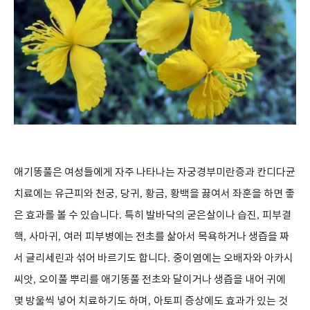
애기똥풀은 여성들에게 자주 나타나는 자궁경부미란증과 칸디다균
치료에는 유근피와 천궁
,
당귀
,
황금
,
황백을 끓여서 좌훈을 하면 좋
은 효과를 볼 수 있습니다
.
특히 발바닥의 굳은살이나 습진
,
피부결
핵
,
사마귀
,
여러 피부병에는 전초를 삶아서 목욕하거나 생즙을 짜
서 글리세린과 섞어 바르기도 합니다
.
중이염에는 오배자와 아카시
씨앗
,
오이풀 뿌리를 애기똥풀 전초와 달이거나 생즙을 내어 귀에
몇 방울씩 넣어 치료하기도 하며
,
아토피 증상에도 효과가 있는 것