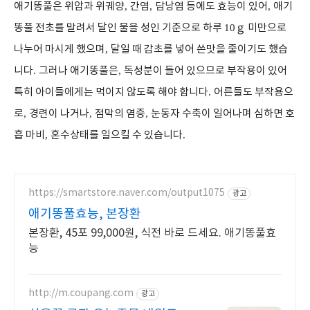
애기똥풀은 위암과 위궤양
,
간염
,
담낭염 등에도 효능이 있어
,
애기
똥풀 전초를 말려서 달인 물을 성인 기준으로 하루
10
ｇ
미만으로
나누어 마시게 했으며
,
달일 때 감초를 넣어 쓴맛을 줄이기도 했습
니다
.
그러나 애기똥풀은
,
독성분이 들어 있으므로 부작용이 있어
특히 아이들에게는 먹이지 않도록 해야 합니다
.
어른들도 부작용으
로
,
경련이 나거나
,
점막의 염증
,
눈동자 수축이 일어나며 심하면 호
흡 마비
,
혼수상태를 일으킬 수 있습니다
.
https://smartstore.naver.com/output1075
광고
애기똥풀효능, 본장환
본장환, 45포 99,000원, 식전 바로 드세요. 애기똥풀효
능
http://m.coupang.com
광고