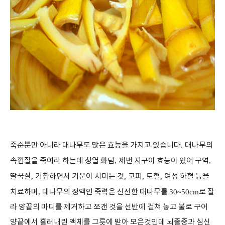
죽순뿐만 아니라 대나무도 많은 효능을 가지고 있습니다
.
대나무의
속껍질을 죽여라 하는데 청열 화담
,
제번 지구이 효능이 있어 구역
,
딸꾹질
,
기침하면서 기운이 치미는 것
,
코피
,
토혈
,
여성 하혈 등을
치료하며
,
대나무의 정액인 죽력은 신선한 대나무를
30~50cm
로 잘
라 양끝의 마디를 제거하고 쪼갠 것을 선반에 걸쳐 놓고 불로 구어
양끝에서 흘러내린 액체를 그릇에 받아 모은것인데 뇌졸중과 심신