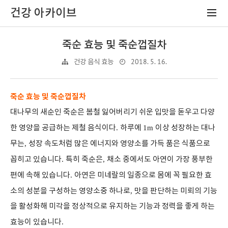
건강 아카이브
죽순 효능 및 죽순껍질차
2018. 5. 16.
건강 음식 효능
죽순 효능 및 죽순껍질차
대나무의 새순인 죽순은 봄철 잃어버리기 쉬운 입맛을 돋우고 다양
한 영양을 공급하는 제철 음식이다
.
하루에
1m
이상 성장하는 대나
무는
,
성장 속도처럼 많은 에너지와 영양소를 가득 품은 식품으로
꼽히고 있습니다
.
특히 죽순은
,
채소 중에서도 아연이 가장 풍부한
편에 속해 있습니다
.
아연은 미네랄의 일종으로 몸에 꼭 필요한 효
소의 성분을 구성하는 영양소중 하나로
,
맛을 판단하는 미뢰의 기능
을 활성화해 미각을 정상적으로 유지하는 기능과 정력을 좋게 하는
효능이 있습니다
.