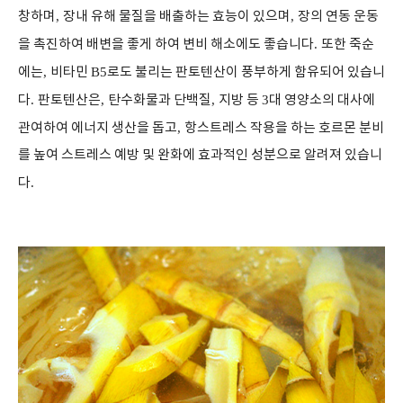
창하며
,
장내 유해 물질을 배출하는 효능이 있으며
,
장의 연동 운동
을 촉진하여 배변을 좋게 하여 변비 해소에도 좋습니다
.
또한 죽순
에는
,
비타민
B5
로도 불리는 판토텐산이 풍부하게 함유되어 있습니
다
.
판토텐산은
,
탄수화물과 단백질
,
지방 등
3
대 영양소의 대사에
관여하여 에너지 생산을 돕고
,
항스트레스 작용을 하는 호르몬 분비
를 높여 스트레스 예방 및 완화에 효과적인 성분으로 알려져 있습니
다
.