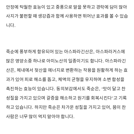
안정에 탁월한 효능이 있고 중풍으로 말을 못하고 경락에 담이 많아
사지가 불편할 때 생강즙과 함께 사용하면 뛰어난 효과를 볼 수 있습
니다
.
죽순에 풍부하게 함유되어 있는 아스파라긴산은
,
아스파라거스에
많은 영양소중 하나로 아미노산의 일종이기도 합니다
.
아스파라긴
산은
,
체내에서 젖산을 에너지로 변환하는 작용을 원활하게 하는 효
과가 있어 피로 해소를 돕고
,
체액의 균형을 유지하며 소변 합성을
촉진하는 효능이 있습니다
.
동의보감에서도 죽순은
, ‘
맛이 달고 찬
성질을 가지고 있으며 갈증을 해소하고 원기를 회복시킨다
’
고 기록
하고 있습니다
.
하지만 죽순은 차가운 성질을 가지고 있어
,
몸이 찬
사람은 너무 많이 먹지 말아야 합니다
.