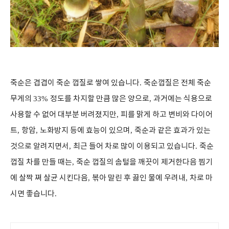
죽순은 겹겹이 죽순 껍질로 쌓여 있습니다
.
죽순껍질은 전체 죽순
무게의
33%
정도를 차지할 만큼 많은 양으로
,
과거에는 식용으로
사용할 수 없어 대부분 버려졌지만
,
피를 맑게 하고 변비와 다이어
트
,
항암
,
노화방지 등에 효능이 있으며
,
죽순과 같은 효과가 있는
것으로 알려지면서
,
최근 들어 차로 많이 이용되고 있습니다
.
죽순
껍질 차를 만들 때는
,
죽순 껍질의 솜털을 깨끗이 제거한다음 찜기
에 살짝 쪄 살균 시킨다음
,
볶아 말린 후 끓인 물에 우려내
,
차로 마
시면 좋습니다
.