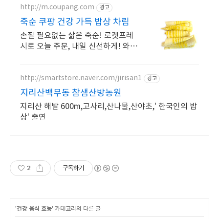
http://m.coupang.com
광고
죽순 쿠팡 건강 가득 밥상 차림
손질 필요없는 삶은 죽순! 로켓프레
시로 오늘 주문, 내일 신선하게! 와우
회원 무료배송, 30일 반품! 신선한 죽
순 재료를 쿠팡에서!
http://smartstore.naver.com/jirisan1
광고
지리산백무동 참샘산방농원
지리산 해발 600m,고사리,산나물,산야초,' 한국인의 밥
상' 출연
2
구독하기
'
건강 음식 효능
' 카테고리의 다른 글