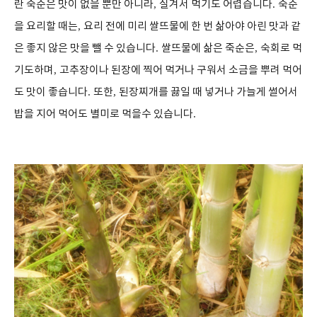
란 죽순은 맛이 없을 뿐만 아니라
,
질겨서 먹기도 어렵습니다
.
죽순
을 요리할 때는
,
요리 전에 미리 쌀뜨물에 한 번 삶아야 아린 맛과 같
은 좋지 않은 맛을 뺄 수 있습니다
.
쌀뜨물에 삶은 죽순은
,
숙회로 먹
기도하며
,
고추장이나 된장에 찍어 먹거나 구워서 소금을 뿌려 먹어
도 맛이 좋습니다
.
또한
,
된장찌개를 끓일 때 넣거나 가늘게 썰어서
밥을 지어 먹어도 별미로 먹을수 있습니다
.