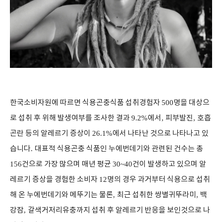
한국소비자원에 따르면 식용곤충식품 섭취경험자
500
명을 대상으
로 섭취 후 위해 발생여부를 조사한 결과
9.2%
에서
,
피부발진
,
호흡
곤란 등의 알레르기 증상이
26.1%
에서 나타난 것으로 나타나고 있
습니다
.
대표적 식용곤충 식품인 누에번데기와 관련된 건수는 총
156
건으로 가장 많으며 매년 평균
30~40
건이 발생하고 있으며 알
레르기 증상을 경험한 소비자
12
명의 경우 과거부터 식용으로 섭취
해 온 누에번데기와 메뚜기는 물론
,
최근 섭취한 쌍별귀뚜라미
,
백
강잠
,
갈색거저리유충까지 섭취 후 알레르기 반응을 보인것으로 나