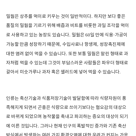
밀웜은 상추를 먹이로 키우는 것이 일반적이다
.
하지만 보다 좋은
품질의 밀웜을 기르기 위해 배즙과 비트를 비롯한 과일 조각을 먹이
로 사용하고 있는 농장도 있습니다
.
밀웜은
60
일 만에 식용
·
가공이
가능할 만큼 성장하기 때문에
,
수입사료나 항생제
,
성장촉진제에
대한 염려 없이 먹을 수 있습니다
.
또한 보통 밀웜은 말린 형태로 과
자처럼 먹을 수 있는데 그것이 부담스러운 사람들은 파우더 형태로
갈아서 미숫가루나 과자 혹은 샐러드에 넣어 먹을 수 있습니다.
인류는 축산기술과 식품저장기술이 발달함에 따라 식량자원이 풍
족해지게 되면서 곤충은 식량으로 쓰이기보다는 혐오감의 대상으
로 바뀌게 되었으며 농작물을 축내고 파괴하는 증오의 대상이 되기
에 이른 것입니다
.
그러나 현재 인구의 폭발적인 증가와 기존 축산
방식에서 발생하는 여러 가지 환경오염에 대한 우려가 커지는 가운