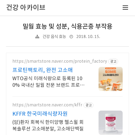
건강 아카이브
밀웜 효능 및 성분, 식용곤충 부작용
2018. 10. 15.
건강 음식 효능
https://smartstore.naver.com/protein_factory
광고
프로틴팩토리, 완전 고소애
WTO공식 미래식량으로 등록된 10
0% 국내산 밀웜 전문 브랜드 프로틴
팩토리 그냥 먹으면 건새우 맛! 식품
에 넣으면 고소한 맛!
https://smartstore.naver.com/kffr
광고
KFFR 한국미래식량자원
(암)환자 회복식 한미양행 헬스윌 회
복솔루션 고소애분말, 고소애단백질