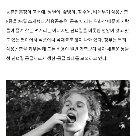
농촌진흥청이 고소애
,
쌍별이
,
꽃벵이
,
장수애
,
벼메뚜기 식용곤충
5
종을
26
일 소개했다
.
식용곤충은
‘
곤충
’
이라는 위화감 때문에 사람
들이 즐겨 찾는 먹거리는 아니지만 단백질을 비롯한 영양이 많고 맛
도 있는 편이어서 식품이나 식재료로 많이 나와 있다
.
정부는 특히
식용곤충을 키우는 데 드는 비용이 일반 가축보다 낮아 새로운 동물
성 단백질 공급처로서 생산
·
공급 확대를 모색하고 있다
.