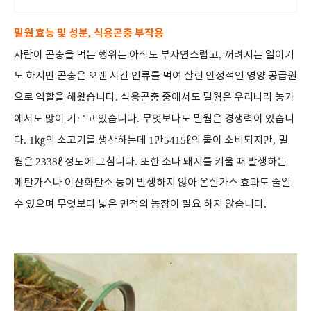
밀웜 효능 및 성분
식용곤충 부작용
,
사람이 곤충을 먹는 행위는 아직도 부자연스럽고
,
꺼려지는 일이기
도 하지만 곤충은 오랜 시간 인류를 먹여 살린 안정적인 영양 공급원
으로 역할을 해왔습니다
.
식용곤충 중에서도 밀웜은 우리나라 농가
에서도 많이 기르고 있습니다
.
무엇보다도 밀웜은 경쟁력이 있습니
다
. 1
㎏
의 소고기를 생산하는데
1
만
5415
ℓ
의 물이 소비되지만
,
밀
웜은
2338
ℓ
정도에 그침니다
.
또한 소나 돼지를 키울 때 발생하는
메탄가스나 이산화탄소 등이 발생하지 않아 온실가스 효과도 줄일
수 있으며 무엇보다 넓은 면적의 농장이 필요 하지 않습니다
.