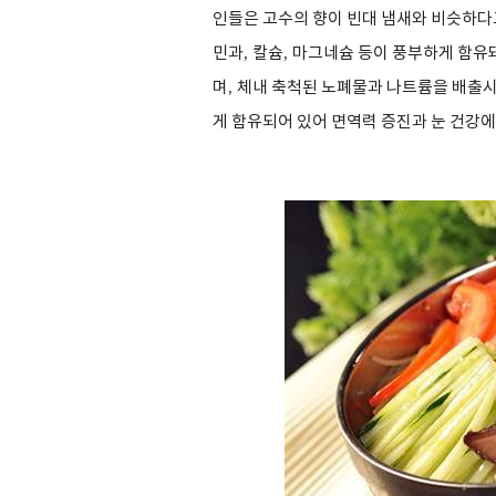
인들은 고수의 향이 빈대 냄새와 비슷하다
민과
,
칼슘
,
마그네슘 등이 풍부하게 함유
며
,
체내 축척된 노폐물과 나트륨을 배출시
게 함유되어 있어 면역력 증진과 눈 건강