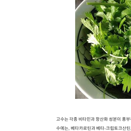
고수는 각종 비타민과 항산화 성분이 풍부
수에는
,
베타카로틴과 베타
-
크립토크산틴