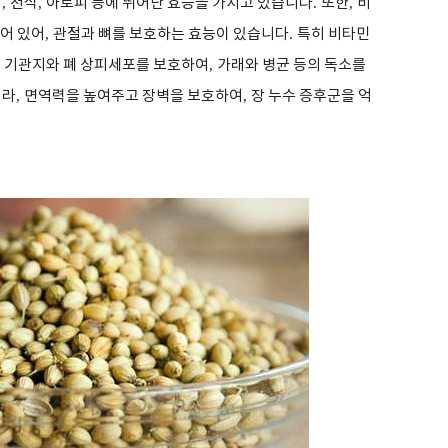
염
,
천식
,
아토피 등에 뛰어난 효능을 가지고 있습니다
.
또한
,
비
어 있어
,
관절과 뼈를 보호하는 효능이 있습니다
.
특히 비타민
,
기관지와 폐 상피세포를 보호하여
,
가래와 병균 등의 독소를
니라
,
면역력을 높여주고 장벽을 보호하여
,
장 누수 증후군을 억