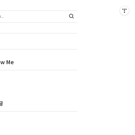
ow Me
글