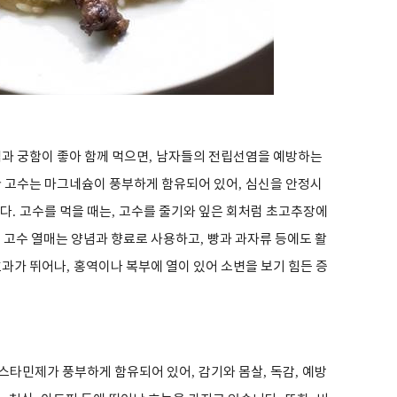
과 궁함이 좋아 함께 먹으면
,
남자들의 전립선염을 예방하는
 고수는 마그네슘이 풍부하게 함유되어 있어
,
심신을 안정시
니다
.
고수를 먹을 때는
,
고수를 줄기와 잎은 회처럼 초고추장에
,
고수 열매는 양념과 향료로 사용하고
,
빵과 과자류 등에도 활
효과가 뛰어나
,
홍역이나 복부에 열이 있어 소변을 보기 힘든 증
히스타민제가 풍부하게 함유되어 있어
,
감기와 몸살
,
독감
,
예방