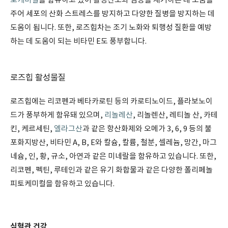
토케미컬
을 함유하고 있어 활성산소와 염증을 제거하는 데 도움을
주어 세포의 산화 스트레스를 방지하고 다양한 질병을 방지하는 데
도움이 됩니다. 또한, 로즈힙차는 조기 노화와 퇴행성 질환을 예방
하는 데 도움이 되는 비타민 E도 풍부합니다.
로즈힙 활성물질
로즈힙에는 리코펜과 베타카로틴 등의 카로티노이드, 플라보노이
드가 풍부하게 함유돼 있으며,
리놀레산
, 리놀렌산, 레티놀 산, 카테
킨, 케르세틴,
엘라그산
과 같은 항산화제와 오메가 3, 6, 9 등의 불
포화지방산, 비타민 A, B, E와 칼슘, 칼륨, 철분, 셀레늄, 망간, 마그
네슘, 인, 황, 규소, 아연과 같은 미네랄을 함유하고 있습니다. 또한,
리코펜, 펙틴, 루테인과 같은 유기 화합물과 같은 다양한 폴리페놀
피토케미컬을 함유하고 있습니다.
심혈관 건강