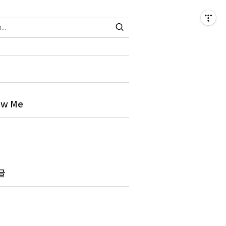
ow Me
글