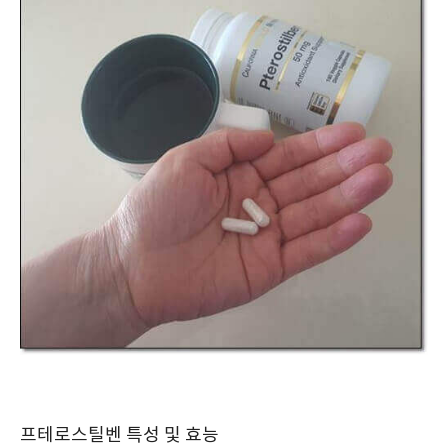
프테로스틸벤 특성 및 효능