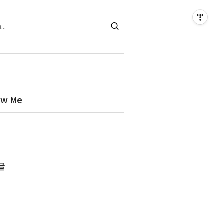
ow Me
글