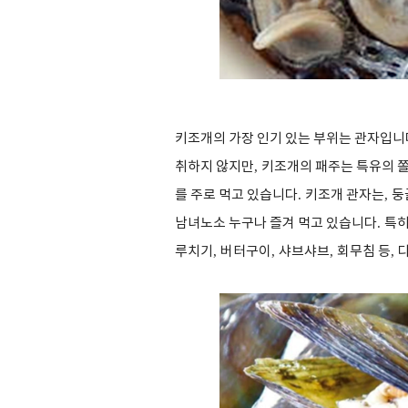
키조개의 가장 인기 있는 부위는 관자입니
취하지 않지만
,
키조개의 패주는 특유의 쫄
를 주로 먹고 있습니다
.
키조개 관자는
,
둥
남녀노소 누구나 즐겨 먹고 있습니다
.
특히
루치기
,
버터구이
,
샤브샤브
,
회무침 등
,