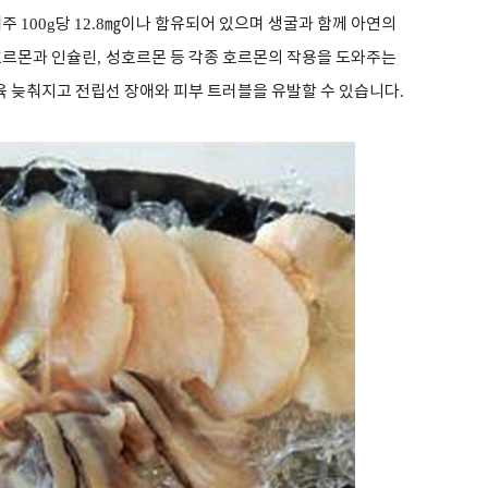
패주
100g
당
12.8
㎎
이나 함유되어 있으며 생굴과 함께 아연의
호르몬과 인슐린
,
성호르몬 등 각종 호르몬의 작용을 도와주는
육 늦춰지고 전립선 장애와 피부 트러블을 유발할 수 있습니다
.