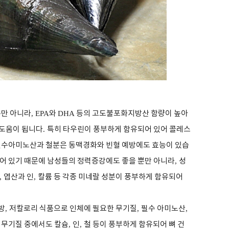
뿐만 아니라
, EPA
와
DHA
등의 고도불포화지방산 함량이 높아
 도움이 됩니다
.
특히 타우린이 풍부하게 함유되어 있어 콜레스
수아미노산과 철분은 동맥경화와 빈혈 예방에도 효능이 있습
어 있기 때문에 남성들의 정력증강에도 좋을 뿐만 아니라
,
성
,
엽산과 인
,
칼륨 등 각종 미네랄 성분이 풍부하게 함유되어
방
,
저칼로리 식품으로 인체에 필요한 무기질
,
필수 아미노산
,
,
무기질 중에서도 칼슘
,
인
,
철 등이 풍부하게 함유되어 뼈 건