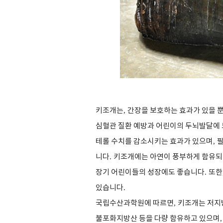
키조개는
,
간장을 보호하는 효과가 있을 
심혈관 질환 예방과 어린이의 두뇌발달에
테롤 수치를 감소시키는 효과가 있으며
,
필
니다
.
키조개에는 아연이 풍부하게 함유되
장기 어린이들의 성장에도 좋습니다
.
또한
있습니다
.
국립수산과학원에 따르면
,
키조개는 저지
불포화지방산 등을 다량 함유하고 있으며