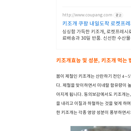
http://www.coupang.com
광고
키조개 쿠팡 내일도착 로켓프
싱싱함 가득한 키조개, 로켓프레시로
료배송과 30일 반품. 신선한 수산물
키조개효능 및 성분
키조개 먹는 
,
봄이 제철인 키조개는 산란하기 전인
4
∼
5
다
.
제철을 맞이하면서 미네랄 함유량이 높
아지게 됩니다
.
동의보감에서도 키조개는
을 내리고 이질과 하혈하는 것을 멎게 하며
한 키조개는 각종 영양 성분이 풍부하면서