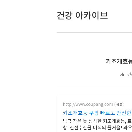
건강 아카이브
키조개효능 
건
http://www.coupang.com
광고
키조개효능 쿠팡 빠르고 안전한
방금 잡은 듯 싱싱한 키조개효능, 
향, 신선수산물 미식의 즐거움! 와