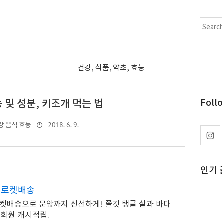
건강, 식품, 약초, 효능
및 성분, 키조개 먹는 법
Foll
2018. 6. 9.
강 음식 효능
인기 
 로켓배송
로켓배송으로 문앞까지 신선하게! 쫄깃 탱글 살과 바다
우회원 캐시적립.