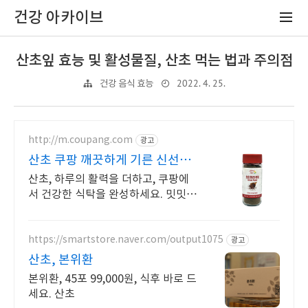
건강 아카이브
산초잎 효능 및 활성물질, 산초 먹는 법과 주의점
2022. 4. 25.
건강 음식 효능
http://m.coupang.com
광고
산초 쿠팡 깨끗하게 기른 신선한
재료
산초, 하루의 활력을 더하고, 쿠팡에
서 건강한 식탁을 완성하세요. 밋밋한
요리에 지쳤다면, 향신료, 쿠팡에서
새로운 맛을 만나보세요.
https://smartstore.naver.com/output1075
광고
산초, 본위환
본위환, 45포 99,000원, 식후 바로 드
세요. 산초