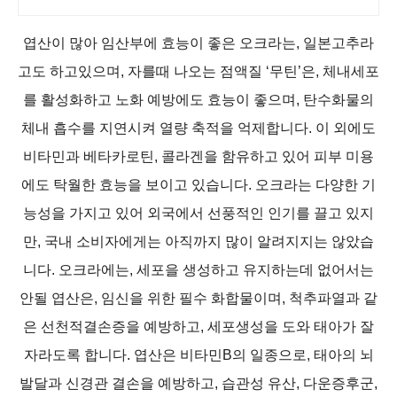
서 올라오는 전국구 최다 상품 매일 1
0만 개 이상의 신규 상품 업로드
엽산이 많아 임산부에 효능이 좋은
오크라는, 일본고추라
고도 하고있으며, 자를때 나오는 점액질 ‘무틴’은, 체내세포
를 활성화하고 노화 예방에도 효능이 좋으며, 탄수화물의
체내 흡수를 지연시켜 열량 축적을 억제합니다. 이 외에도
비타민과 베타카로틴, 콜라겐을 함유하고 있어 피부 미용
에도 탁월한 효능을 보이고 있습니다. 오크라는 다양한 기
능성을 가지고 있어 외국에서 선풍적인 인기를 끌고 있지
만, 국내 소비자에게는 아직까지 많이 알려지지는 않았습
니다. 오크라에는, 세포을 생성하고 유지하는데 없어서는
안될 엽산은, 임신을 위한 필수 화합물이며, 척추파열과 같
은 선천적결손증을 예방하고, 세포생성을 도와 태아가 잘
자라도록 합니다. 엽산은 비타민B의 일종으로, 태아의 뇌
발달과 신경관 결손을 예방하고, 습관성 유산, 다운증후군,