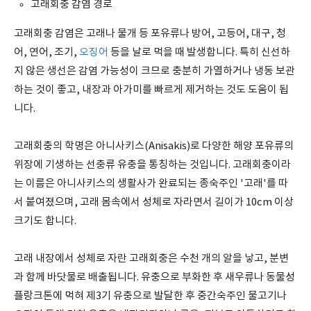
고래회충 감염 경로
고래회충 감염은 고래나 물개 등 포유류나 방어, 고등어, 대구, 청
어, 연어, 조기,
오징어
등을 날로 먹을 때 발생합니다. 특히 신선하
지 않은 생선은 감염 가능성이 크므로 충분히 가열하거나 냉동 보관
하는 것이 좋고, 내장과 아가미를 빠르게 제거하는 것도 도움이 됩
니다.
고래회충의 학명은 아니사키스(Anisakis)로 다양한 해양 포유류의
위장에 기생하는 선충류 유충을 통칭하는 것입니다. 고래회충이라
는 이름은 아니사키스의 생활사가 완료되는 종숙주인 '고래'를 따
서 붙여졌으며, 고래 몸속에서 성체로 자라면서 길이가 10cm 이상
크기도 합니다.
고래 내장에서 성체로 자란 고래회충은 수천 개의 알을 낳고, 분변
과 함께 바닷물로 배출됩니다. 유충으로 부화한 후 새우류나 동물성
플랑크톤에 먹혀 제3기 유충으로 발달한 후 중간숙주인 물고기나