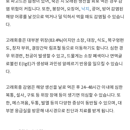
로 파고드는 습성이 있어, 죽은 지 오래된 생선을 회로 먹는 경우 감
염 위험이 커집니다. 또한, 붕장어, 오징어,
낙지
, 광어, 방어 감염된
해양 어류를 날것으로 먹거나 덜 익혀서 먹을 때도 감염될 수 있습니
다.
고래회충은 대부분 위장(83.4%)이지만 소장, 대장, 식도, 목구멍편
도, 창자 부위, 결장간막 림프절 등으로 이동하기도 합니다. 심한 경
우 위경련, 천공이 발생할 수 있고, 드물게는 소장 폐색이나 면역글
로불린 E(IgE)가 생성돼 과민성 알레르기 반응을 일으킬 수 있습니
다.
고래회충 감염은 해양 생선을 날로 먹은 후 24~48시간 이내에 심한
복통, 설사, 구토 등 위장 장애 등이 생기면 의심할 수 있습니다. 또
한, 메스꺼움, 두통, 발열 등의 다양한 증상이 동반될 수 있으며, 대
부분 응급실을 방문해 내시경으로 진단과 치료를 받게 됩니다.