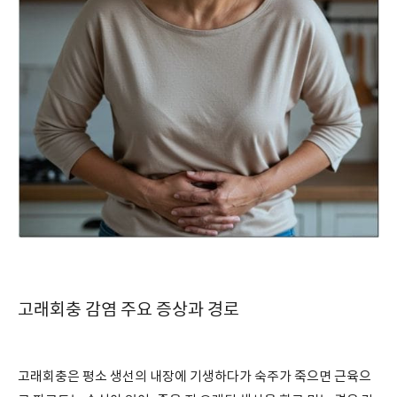
고래회충 감염 주요 증상과 경로
고래회충은 평소 생선의 내장에 기생하다가 숙주가 죽으면 근육으